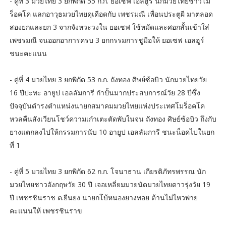
- คู่ที่ 3 มวยไทย 3 ยกพิกัด 55 ก.ก. ยอเซฟ เอลฮูร์ นักมวยไทยชาวโม
ร็อคโค แลกอาวุธมวยไทยดุเดือดกับ เพชรมณี เพื่อนประตูผี มาตลอด
สองยกและยก 3 จากจังหวะวงใน ยอเซฟ ใช้หมัดและศอกสั้นเข้าใส่
เพชรมณี จนออกอาการครบ 3 ยกกรรมการชูมือให้ ยอเซฟ เอลฮูร์
ชนะคะแนน
- คู่ที่ 4 มวยไทย 3 ยกพิกัด 53 ก.ก. ถังทอง ศิษย์ซ้อบิว นักมวยไทยวัย
16 ปีปะทะ อายูป เอลลัมการี กำปั้นมากประสบการณ์วัย 28 ปีซึ่ง
ปัจจุบันดำรงตำแหน่งนายกสมาคมมวยไทยแห่งประเทศโมร็อคโค
หวลคืนสังเวียนโชว์ความเก๋าเตะตัดพับในจน ถังทอง ศิษย์ซ้อบิว ถึงกับ
ยางแตกลงไปให้กรรมการนับ 10 อายูป เอลลัมการี ชนะน็อคไปในยก
ที่ 1
- คู่ที่ 5 มวยไทย 3 ยกพิกัด 62 ก.ก. โจนาธาน เกียรติภัทรพรรณ นัก
มวยไทยชาวอังกฤษวัย 30 ปี เจอเหลี่ยมมวยนัดมวยไทยดาวรุ่งวัย 19
ปี เพชรชินราช ต.ยืนยง นายกโบ้หนองยางทอย ต้านไม่ไหวพ่าย
คะแนนให้ เพชรชินราข