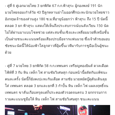
- คู่ที่ 6 คู่เอกมวยไทย 3 ยกพิกัด 67 ก.ก.ฟ้าสุระ ผู้กองพงษ์ 191 นัก
มวยไทยจอมเก๋าส์วัย 43 ปีลูกหลานย่าโมออกศึกปะทะนักมวยไทยชาว
อังกฤษเจ้าของส่วนสูง 180 ซ.ม.ที่อายุน้อยกว่า ฟ้าสุระ ถึง 15 ปี นัดนี้
ตลอด 3 ยก ฟ้าสุระ แสดงให้เห็นถึงประสบการณ์บนสังเวียน 150 นัด
ไม่ได้ผ่านมาแบบโชคช่วย แต่สะสมชั้นเชิงและเหลี่ยมมวยที่เหนือชั้น
เป็นฝ่ายชนะคะแนนพร้อมเสียงปรบมือจากแฟนมวย ซึ่งเจ้าตัวขอมอบ
ชัยชนะนัดนี้ให้น้องฟ้าใสลูกสาวที่อุ้มขึ้นเวทีมารับการชูมือเป็นผู้ชนะ
ด้วย
- คู่ที่ 7 มวยไทย 3 ยกพิกัด 58 ก.ก.เทพนคร เหรียญทองยิมส์ ดวลเดือด
ไฟ้ท์ที่ 3 กับ หิน เหล็ก ไฟ สามชัยวิเศษสุก ก่อนหน้านี้ผลัดกันแพ้ชนะ
คนละครั้ง นัดนี้ก็ยังคงปะทะกันเดือด สามชัย มวยหมัดบู๊ดุดันเดินลุย
ใส่ เทพนคร ตลอด 3 ยกและยกที่ 3 กำปั้น หิน เหล็ก ไฟ แผลงฤทธิ์จน
เทพนคร ขาสั่นเกือบทรุดแต่ก็ประคองตัวรอดจนครบ 3 ยกกรรมการ
รวมคะแนนชูมือให้ หิน เหล็ก ไฟ สามชัยวิเศษสุก ชนะคะแนน