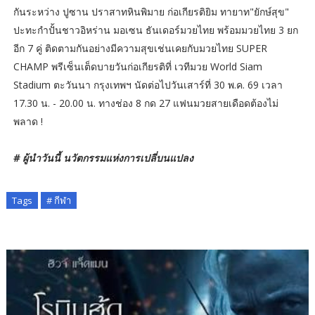
กันระหว่าง ปูซาน ปราสาทหินพิมาย ก่อเกียรติยิม ทายาท"ยักษ์สุข"
ปะทะกำปั้นชาวอิหร่าน มอเซน ธันเดอร์มวยไทย พร้อมมวยไทย 3 ยก
อีก 7 คู่ ติดตามกันอย่างมีความสุขเช่นเคยกับมวยไทย SUPER
CHAMP พรีเซ็นเต็ดบายวันก่อเกียรติที่ เวทีมวย World Siam
Stadium ตะวันนา กรุงเทพฯ นัดต่อไปวันเสาร์ที่ 30 พ.ค. 69 เวลา
17.30 น. - 20.00 น. ทางช่อง 8 กด 27 แฟนมวยสายเดือดต้องไม่
พลาด !
# ผู้นำวันนี้ นวัตกรรมแห่งการเปลี่บนแปลง
Tags
# กีฬา