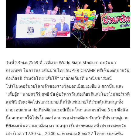
วันที่ 23 พ.ค.2569 ที่ เวทีมวย World Siam Stadium ตะวันนา
กรุงเทพฯ ในการแข่งขันมวยไทย SUPER CHAMP พรีเซ็นเต็ดบายวัน
ก่อเกียรติ ร่วมจัดโดย"เสี่ยโก้" นายก่อเกียรติ พาณิชยารมณ์
โปรโมเตอร์มวยโลกเจ้าของรางวัลยอดเยี่ยมเอเชีย 3 สถาบัน และ
"เสี่ยอู๊ด" นายสรวีร์ ฤทธิชัย ผู้บริหารวันก่อเกียรติและโปรโมเตอร์เวที
ลุมพินี ยังคงจัดโปรแกรมมวยเด็ดให้แฟนมวยได้ร่วมลุ้นกันสนุกทั้ง
มวยรอบสากล ก่อเกียรติมุ่งแชมป์เปี้ยนโลก และมวยไทย 3 ยก ซึ่งนัด
นี้มอบหมายให้โปรโมเตอร์สามารถ ค่ายอดิศร รับหน้าที่ประกบคู่มวย
ที่ยังคงเน้นความดุเดือด ความสนุก เริ่มถ่ายทอดสดทั่วประเทศทุกวัน
เสาร์เวลา 17.30 น. - 20.00 น. ทางช่อง 8 กด 27 โดยการแข่งขัน