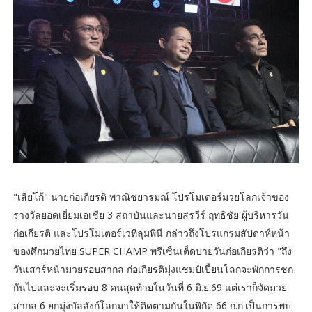
"เสี่ยโก้" นายก่อเกียรติ พาณิชยารมณ์ โปรโมเตอร์มวยโลกเจ้าของ
รางวัลยอดเยี่ยมเอเชีย 3 สถาบันและนายสรวีร์ ฤทธิชัย ผู้บริหารวัน
ก่อเกียรติ และโปรโมเตอร์เวทีลุมพินี กล่าวถึงโปรแกรมสัปดาห์หน้า
ของศึกมวยไทย SUPER CHAMP พรีเซ็นเต็ดบายวันก่อเกียรติว่า "ถึง
วันเสาร์หน้ามวยรอบสากล ก่อเกียรติมุ่งแชมป์เปี้ยนโลกจะพักการชก
กันไปและจะเริ่มรอบ 8 คนสุดท้ายในวันที่ 6 มิ.ย.69 แต่เราก็จัดมวย
สากล 6 ยกมุ่งบัลลังก์โลกมาให้ติดตามกันในพิกัด 66 ก.ก.เป็นการพบ