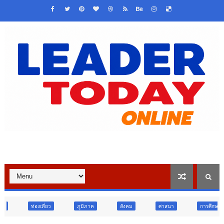
ว
ภูมิภาค
สังคม
ศาสนา
การศึกษา
สังคม