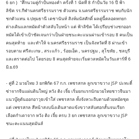
6 ยก ) "ศึกนวมคู่กำปั้นทองคำ ครั้งที่ 1 นัดที่ 8 กำปั้นวัย 16 ปี ฟ้า
ลิขิต รร.กีฬานครศรีธรรมราช ตัวแทน จ.นครศรีธรรมราช พบกับนัก
ชกตัวแทน จ.ปทุมธานี เดชานันท์ สิงห์มนัสศักดิ์ ผลคู่นี้ตลอดหกยก
ต่างเดินแลกหมัดลำตัวสลับใบหน้า แต่ ฟ้าลิขิต ได้เปรียบช่วงชกออก
หมัดได้เข้าเป้าชัดเจนกว่าเป็นฝ่ายชนะคะแนนผ่านเข้ารอบ 8 คนเป็น
คนสุดท้าย และทำให้ จ.นครศรีธรรมราช เป็นจังหวัดที่ 8 ผ่านเข้า
รอบตาม ศรีสะเกษ , สระแก้ว , ร้อยเอ็ด , นครปฐม , สุโขทัย , ชลบุรี
และตราดต่อไป โดยรอบ 8 คนสุดท้ายจะเริ่มดวลหมัดในวันเสาร์ที่ 6
มิ.ย.69
- คู่ที่ 2 มวยไทย 3 ยกพิกัด 67 ก.ก. เพชรสกล ลูกเขาขวาง JSP ปะทะตี๋
ซ่าจากจีนแผ่นดินใหญ่ หวัง ติง เจี๋ย เริ่มยกแรกนักมวยไทยชาวจีนมา
แนวบู๊ดุดันออกอาวุธเข้าใส่ เพชรสกล ทั้งจังหวะถีบตามด้วยหมัดชุด
แต่ เพชรสกล สีหน้าสงบนิ่งเดินสาดแข้งขวาสลับศอกสั้นจนเรียก
เลือดกำเดาจาก หวัง ติง เจี๋ย ครบ 3 ยก เพชรสกล ลูกเขาขวาง JSP
ชนะคะแนนสุดมันส์