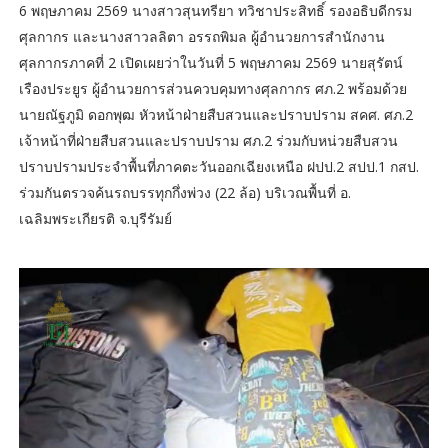
6 พฤษภาคม 2569 นางสาวสุนทรียา ทวิชาประสิทธิ์ รองอธิบดีกรม
ศุลกากร และนางสาวลลิตา อรรถพิมล ผู้อำนวยการสำนักงาน
ศุลกากรภาคที่ 2 เปิดเผยว่าในวันที่ 5 พฤษภาคม 2569 นายสุรัตน์
เรืองประยูร ผู้อำนวยการส่วนควบคุมทางศุลกากร ศภ.2 พร้อมด้วย
นายณัฐภูมิ ดอกพุฒ หัวหน้าฝ่ายสืบสวนและปราบปราม สคศ. ศภ.2
เจ้าหน้าที่ฝ่ายสืบสวนและปราบปราม ศภ.2 ร่วมกับหน่วยสืบสวน
ปราบปรามประจำพื้นที่ภาคตะวันออกเฉียงเหนือ ฝปป.2 สปป.1 กสป.
ร่วมกันตรวจค้นรถบรรทุกกึ่งพ่วง (22 ล้อ) บริเวณพื้นที่ อ.
เฉลิมพระเกียรติ จ.บุรีรัมย์