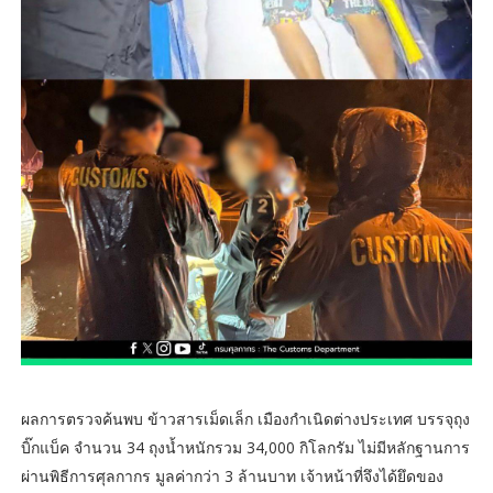
ผลการตรวจค้นพบ ข้าวสารเม็ดเล็ก เมืองกำเนิดต่างประเทศ บรรจุถุง
บิ๊กแบ็ค จำนวน 34 ถุงน้ำหนักรวม 34,000 กิโลกรัม ไม่มีหลักฐานการ
ผ่านพิธีการศุลกากร มูลค่ากว่า 3 ล้านบาท เจ้าหน้าที่จึงได้ยึดของ