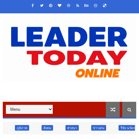
สังคม
ศาสนา
ข่าวเด่น
วืจัย นวัตกรรม
สังคม