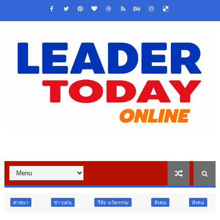
ข่าวเด่น
วืจัย นวัตกรรม
สังคม
สังคม
ท่องเที่ยว