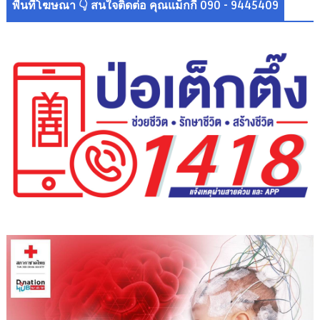
พื้นที่โฆษณา 👇 สนใจติดต่อ คุณแม็กกี้ 090 - 9445409