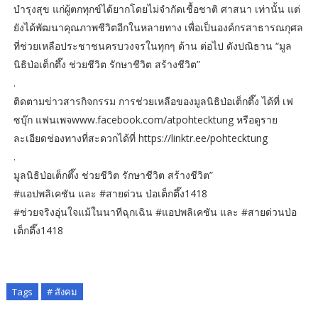
บำรุงสุข แก่ผู้ตกทุกข์ได้ยากโดยไม่จำกัดเชื้อชาติ ศาสนา เท่านั้น แต่
ยังได้พัฒนาคุณภาพชีวิตอีกในหลายทาง เพื่อเป็นองค์กรสาธารณกุศล
ที่ช่วยเหลือประชาชนครบวงจรในทุกๆ ด้าน ต่อไป ดังปณิธาน “มูล
นิธิป่อเต็กตึ๊ง ช่วยชีวิต รักษาชีวิต สร้างชีวิต”
.
ติดตามข่าวสารกิจกรรม การช่วยเหลือของมูลนิธิป่อเต็กตึ๊ง ได้ที่ เฟ
ซบุ๊ก แฟนเพจwww.facebook.com/atpohtecktung หรือดูราย
ละเอียดช่องทางที่สะดวกได้ที่ https://linktr.ee/pohtecktung
.
มูลนิธิป่อเต็กตึ๊ง ช่วยชีวิต รักษาชีวิต สร้างชีวิต”
#แอปพลิเคชัน และ #สายด่วน ป่อเต็กตึ๊ง1418
#ช่วยจริงอุ่นใจแม้ในนาทีฉุกเฉิน #แอปพลิเคชัน และ #สายด่วนป่อ
เต็กตึ๊ง1418
Tags
# สังคม