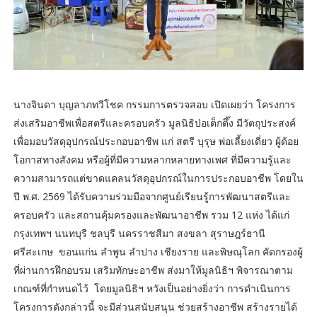
นางจินดา บุญลาภทวีโชค กรรมการตรวจสอบ เปิดเผยว่า โครงการ
ส่งเสริมอาชีพเพื่อสตรีและครอบครัว มูลนิธิป่อเต็กตึ๊ง มีวัตถุประสงค์
เพื่อมอบวัสดุอุปกรณ์ประกอบอาชีพ แก่ สตรี บุรุษ พ่อเลี้ยงเดี่ยว ผู้ด้อย
โอกาสทางสังคม หรือผู้ที่มีความหลากหลายทางเพศ ที่มีความรู้และ
ความสามารถแต่ขาดแคลนวัสดุอุปกรณ์ในการประกอบอาชีพ โดยใน
ปี พ.ศ. 2569 ได้รับความร่วมมือจากศูนย์เรียนรู้การพัฒนาสตรีและ
ครอบครัว และสถานคุ้มครองและพัฒนาอาชีพ รวม 12 แห่ง ได้แก่
กรุงเทพฯ นนทบุรี ชลบุรี นครราชสีมา สงขลา สุราษฎร์ธานี
ศรีสะเกษ ขอนแก่น ลำพูน ลำปาง เชียงราย และพิษณุโลก คัดกรองผู้
ที่ผ่านการฝึกอบรม เสริมทักษะอาชีพ ส่งมาให้มูลนิธิฯ พิจารณาตาม
เกณฑ์ที่กำหนดไว้ โดยมูลนิธิฯ หวังเป็นอย่างยิ่งว่า การดำเนินการ
โครงการดังกล่าวนี้ จะมีส่วนสนับสนุน ช่วยสร้างอาชีพ สร้างรายได้