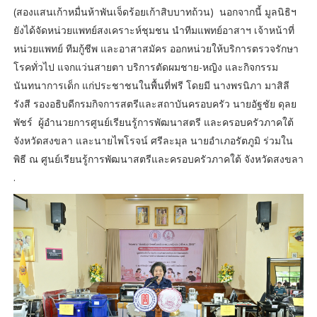
(สองแสนเก้าหมื่นห้าพันเจ็ดร้อยเก้าสิบบาทถ้วน) นอกจากนี้ มูลนิธิฯ
ยังได้จัดหน่วยแพทย์สงเคราะห์ชุมชน นำทีมแพทย์อาสาฯ เจ้าหน้าที่
หน่วยแพทย์ ทีมกู้ชีพ และอาสาสมัคร ออกหน่วยให้บริการตรวจรักษา
โรคทั่วไป แจกแว่นสายตา บริการตัดผมชาย-หญิง และกิจกรรม
นันทนาการเด็ก แก่ประชาชนในพื้นที่ฟรี โดยมี นางพรนิภา มาสิลี
รังสี รองอธิบดีกรมกิจการสตรีและสถาบันครอบครัว นายอัฐชัย ดุลย
พัชร์ ผู้อำนวยการศูนย์เรียนรู้การพัฒนาสตรี และครอบครัวภาคใต้
จังหวัดสงขลา และนายไพโรจน์ ศรีละมุล นายอำเภอรัตภูมิ ร่วมใน
พิธี ณ ศูนย์เรียนรู้การพัฒนาสตรีและครอบครัวภาคใต้ จังหวัดสงขลา
.