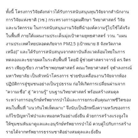
ทั้งนี้ โครงการวิจัยดังกล่าวได้รับการสนับสนุนทุนวิจัยจากสำนักงาน
การวิจัยแห่งชาติ (วช.) กระทรวงการอุดมศึกษา วิทยาศาสตร์ วิจัย
และนวัตกรรม ในการสนับสนุนงานวิจัยที่นำองค์ความรู้ไปใช้ได้จริง
ในพื้นที่ ภายใต้แผนงานประเด็นมุ่งเป้าตามยุทธศาสตร์ ววน. “แผน
งานประเทศไทยปลอดดภัยจาก PM2.5 (เป้าหมาย 8 จังหวัดภาค
เหนือ)” และได้รับการสนับสนุนจากสถาบันสิ่งแวดล้อมไทยในการ
ทดลองและขยายผลในระดับพื้นที่ โดยมี ผู้ช่วยศาสตราจารย์ ดร.จิตร
ตรา เพียภูเขียว ภาควิชาพฤกษศาสตร์ คณะวิทยาศาสตร์ จุฬาลงกรณ์
มหาวิทยาลัย เป็นหัวหน้าโครงการ ช่วยขับเคลื่อนงานวิจัยจากห้อง
ปฏิบัติการสู่ชุมชนอย่างเป็นรูปธรรม ก่อให้เกิดการเปลี่ยนผ่านจาก
“ความเชื่อ” สู่ “ความรู้” บนฐานวิทยาศาสตร์ พร้อมสร้างสมดุล
ระหว่างการอนุรักษ์ทรัพยากรป่าไม้และการยกระดับคุณภาพชีวิตของ
คนในพื้นที่ “แนวกันไฟเห็ดเผาะ” จึงนับเป็นอีกหนึ่งความหวังของการ
แก้ไขปัญหาไฟป่าและหมอกควันอย่างยั่งยืน ด้วยการสร้างแรงจูงใจ
ให้ชุมชนหันมาดูแลและอนุรักษ์ทรัพยากรป่าไม้ ควบคู่ไปกับการสร้าง
รายได้จากทรัพยากรธรรมชาติอย่างสมดุลและยั่งยืน