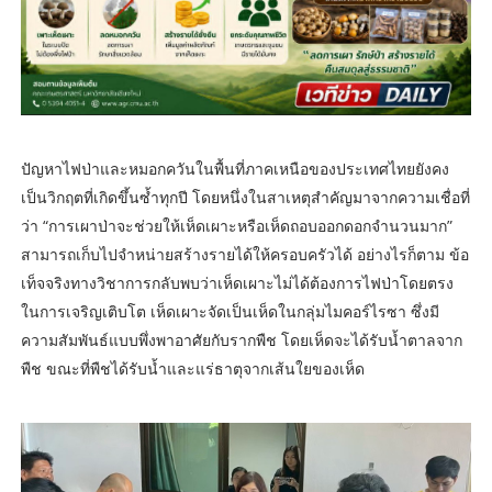
ปัญหาไฟป่าและหมอกควันในพื้นที่ภาคเหนือของประเทศไทยยังคง
เป็นวิกฤตที่เกิดขึ้นซ้ำทุกปี โดยหนึ่งในสาเหตุสำคัญมาจากความเชื่อที่
ว่า “การเผาป่าจะช่วยให้เห็ดเผาะหรือเห็ดถอบออกดอกจำนวนมาก”
สามารถเก็บไปจำหน่ายสร้างรายได้ให้ครอบครัวได้ อย่างไรก็ตาม ข้อ
เท็จจริงทางวิชาการกลับพบว่าเห็ดเผาะไม่ได้ต้องการไฟป่าโดยตรง
ในการเจริญเติบโต เห็ดเผาะจัดเป็นเห็ดในกลุ่มไมคอร์ไรซา ซึ่งมี
ความสัมพันธ์แบบพึ่งพาอาศัยกับรากพืช โดยเห็ดจะได้รับน้ำตาลจาก
พืช ขณะที่พืชได้รับน้ำและแร่ธาตุจากเส้นใยของเห็ด