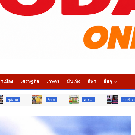
รเมือง
เศรษฐกิจ
เกษตร
บันเทิง
กีฬา
อื่นๆ
สังคม
ศาสนา
การศึกษา
สัง