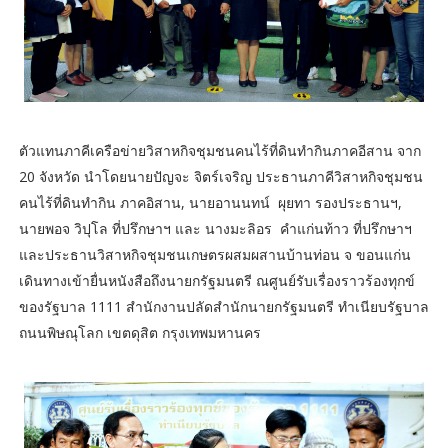
ตัวแทนภาคีเครือข่ายวิสาหกิจชุมชนคนไร้ที่ดินทำกินภาคอีสาน จาก
20 จังหวัด นำโดย​นายปัญจะ จิตร์เจริญ ประธานภาคีวิสาหกิจชุมชน
คนไร้ที่ดินทำกิน ภาคอิสาน, นายอานนทน์ ผุยทา รองประธานฯ,
นายพอจ วิปุโล ที่ปรึกษา​ฯ และ นางมะลิอร คำแก่นท้าว​ ที่ปรึกษาฯ
และประธานวิสาหกิจชุมชนเกษตรผสมผสานบ้านท่อน จ ขอนแก่น​
เดินทางเข้ายื่นหนังสือถึงนายกรัฐมนตรี ณ​ศูนย์รับเรื่องราวร้องทุกข์
ของรัฐบาล 1111 สำนักงานปลัดสำนักนายกรัฐมนตรี​ ทำเนียบรัฐบาล
ถนนพิษณุโลก เขตดุสิต กรุงเทพมหานคร