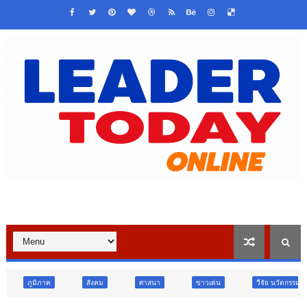
สังคม
ศาสนา
ข่าวเด่น
วืจัย นวัตกรรม
สังคม