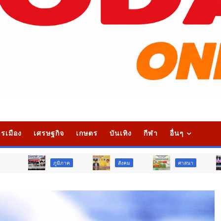
รเมือง
เศรษฐกิจ
เกษตร
บันเทิง
กีฬา
อื่นๆ
ูมิภาค
สังคม
ศาสนา
การศึกษา