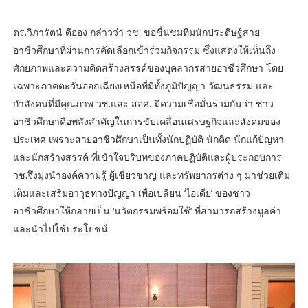
ดร.วิภารัตน์ ดีอ่อง กล่าวว่า วช. ขอชื่นชมทีมนักประดิษฐ์สาย
อาชีวศึกษาที่ผ่านการคัดเลือกเข้าร่วมกิจกรรม ซึ่งแสดงให้เห็นถึง
ศักยภาพและความคิดสร้างสรรค์ของบุคลากรสายอาชีวศึกษา โดย
เฉพาะภาคตะวันออกเฉียงเหนือที่มีทั้งภูมิปัญญา วัฒนธรรม และ
กำลังคนที่มีคุณภาพ วช.และ สอศ. มีความเชื่อมั่นร่วมกันว่า ชาว
อาชีวศึกษาคือพลังสำคัญในการขับเคลื่อนเศรษฐกิจและสังคมของ
ประเทศ เพราะสายอาชีวศึกษาเป็นทั้งนักปฏิบัติ นักคิด นักแก้ปัญหา
และนักสร้างสรรค์ ที่เข้าใจบริบทของภาคปฏิบัติและผู้ประกอบการ
วช.จึงมุ่งนำองค์ความรู้ ผู้เชี่ยวชาญ และทรัพยากรต่าง ๆ มาช่วยเติม
เต็มและเสริมอาวุธทางปัญญา เพื่อเปลี่ยน ‘ไอเดีย’ ของชาว
อาชีวศึกษาให้กลายเป็น ‘นวัตกรรมพร้อมใช้’ ที่สามารถสร้างมูลค่า
และนำไปใช้ประโยชน์