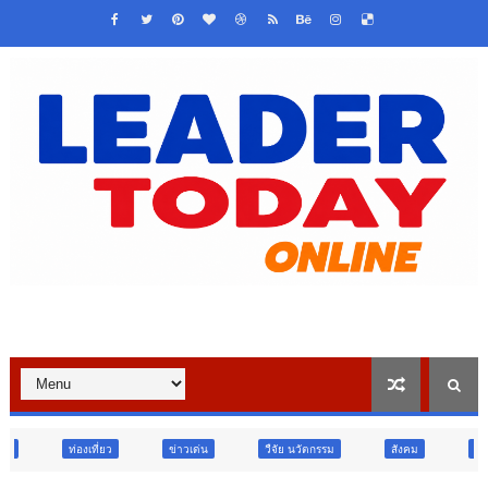
ข่าวเด่น
วืจัย นวัตกรรม
สังคม
สังคม
ท่องเที่ยว