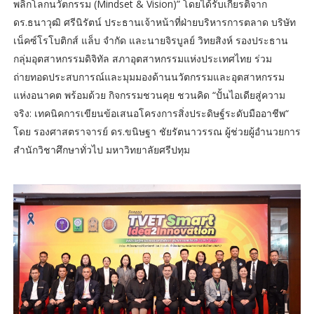
พลิกโลกนวัตกรรม (Mindset & Vision)” โดยได้รับเกียรติจาก
ดร.ธนาวุฒิ ศรีนิรัตน์ ประธานเจ้าหน้าที่ฝ่ายบริหารการตลาด บริษัท
เน็คซ์โรโบติกส์ แล็บ จำกัด และนายจิรบูลย์ วิทยสิงห์ รองประธาน
กลุ่มอุตสาหกรรมดิจิทัล สภาอุตสาหกรรมแห่งประเทศไทย ร่วม
ถ่ายทอดประสบการณ์และมุมมองด้านนวัตกรรมและอุตสาหกรรม
แห่งอนาคต พร้อมด้วย กิจกรรมชวนคุย ชวนคิด “ปั้นไอเดียสู่ความ
จริง: เทคนิคการเขียนข้อเสนอโครงการสิ่งประดิษฐ์ระดับมืออาชีพ“
โดย รองศาสตราจารย์ ดร.ขนิษฐา ชัยรัตนาวรรณ ผู้ช่วยผู้อำนวยการ
สำนักวิชาศึกษาทั่วไป มหาวิทยาลัยศรีปทุม