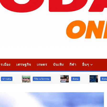
รเมือง
เศรษฐกิจ
เกษตร
บันเทิง
กีฬา
อื่นๆ
วืจัย นวัตกรรม
สังคม
สังคม
ท