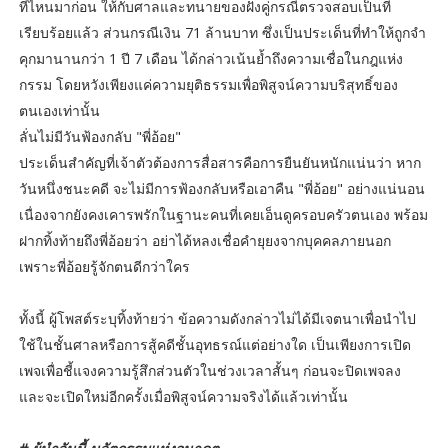
ที่ไหนมาก่อน ให้กับศาลและทนายของฝั่งคู่กรณีตรวจสอบเป็นที่
เรียบร้อยแล้ว ส่วนกรณีเงิน 71 ล้านบาท ซึ่งเป็นประเด็นที่ทำให้ถูกจำ
คุกมานานกว่า 1 ปี 7 เดือน ได้กล่าวเน้นย้ำถึงความเชื่อในกฎแห่ง
กรรม โดยหวังเพียงแค่ความยุติธรรมเพื่อพิสูจน์ความบริสุทธิ์ของ
ตนเองเท่านั้น
​ลั่นไม่มีวันฟ้องกลับ "พี่อ้อย"
ประเด็นสำคัญที่เจ้าตัวต้องการสื่อสารคือการยืนยันหนักแน่นว่า หาก
วันหนึ่งชนะคดี จะไม่มีการฟ้องกลับหรือเอาคืน "พี่อ้อย" อย่างแน่นอน
เนื่องจากยังคงเคารพรักในฐานะคนที่เคยเอ็นดูครอบครัวตนเอง พร้อม
ฝากทิ้งท้ายถึงพี่อ้อยว่า อย่าได้หลงเชื่อคำยุยงจากบุคคลภายนอก
เพราะพี่อ้อยรู้จักตนดีกว่าใคร
​ทั้งนี้ ผู้โพสต์ระบุทิ้งท้ายว่า ข้อความดังกล่าวไม่ได้มีเจตนาเพื่อนำไป
ใช้ในชั้นศาลหรือการสู้คดีชั้นอุทธรณ์แต่อย่างใด เป็นเพียงการเปิด
เพจเพื่อชี้แจงความรู้สึกส่วนตัวในช่วงเวลาสั้นๆ ก่อนจะปิดเพจลง
และจะเปิดใหม่อีกครั้งเมื่อพิสูจน์ความจริงได้แล้วเท่านั้น