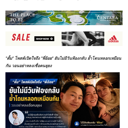
​"ตั้ม" โพสต์เปิดใจถึง "พี่อ้อย" ยันไม่มีวันฟ้องกลับ ย้ำโดนหลอกเหมือน
กัน วอนอย่าหลงเชื่อคนยุยง