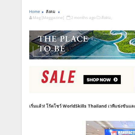
Home
สังคม
Mag [Maggazine]
2 months ago
สังคม,
เริ่มแล้ว! โร้ดโชว์ WorldSkills Thailand เวทีแข่งขัน