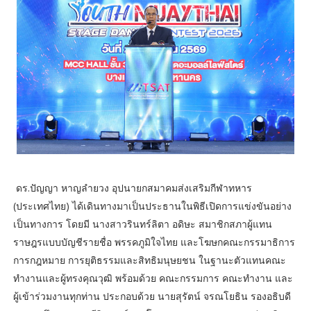
ดร.ปัญญา หาญลำยวง อุปนายกสมาคมส่งเสริมกีฬาทหาร
(ประเทศไทย) ได้เดินทางมาเป็นประธานในพิธีเปิดการแข่งขันอย่าง
เป็นทางการ โดยมี นางสาวรินทร์ลิตา อดิษะ สมาชิกสภาผู้แทน
ราษฎรแบบบัญชีรายชื่อ พรรคภูมิใจไทย และโฆษกคณะกรรมาธิการ
การกฎหมาย การยุติธรรมและสิทธิมนุษยชน ในฐานะตัวแทนคณะ
ทำงานและผู้ทรงคุณวุฒิ พร้อมด้วย คณะกรรมการ คณะทำงาน และ
ผู้เข้าร่วมงานทุกท่าน ประกอบด้วย นายสุรัตน์ จรณโยธิน รองอธิบดี