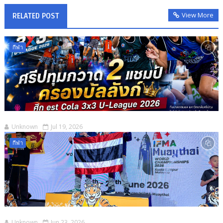
View More
RELATED POST
กีฬา
Unknown
Jul 19, 2026
กีฬา
Unknown
Jun 23, 2026