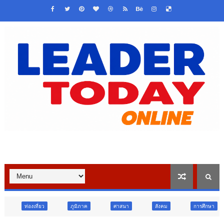
ภูมิภาค
ศาสนา
สังคม
การศึกษา
สังคม
ก