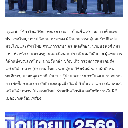
คุณเชาว์ชัย เจียมวิจิตร คณะกรรมการด้านจีน สภาหอการค้าแห่ง
ประเทศไทย, นายปณิธาน หงส์ทอง ผู้อำนวยการกลุ่มอนุรักษ์ศิลปะ
มวยไทยและกีฬาไทย สำนักการกีฬา กรมพลศึกษา, นายนิธิพงศ์ กิมา
วหา หัวหน้างานมาตรฐานและติดตามประเมินผลกีฬามวย ผู้แทนการ
กีฬาแห่งประเทศไทย, นายวันกล้า ขวัญแก้ว กรรมการสมาคมส่ง
เสริมกีฬาทหาร (ประเทศไทย), นายสุธน วิชัยรัตน์ รองอธิบดีกรม
พลศึกษา, นายอดุลยชาติ ขันธมะ ผู้อำนวยการสถาบันพัฒนาบุคลากร
การพลศึกษาและการกีฬา และคุณธีรวัฒน์ ยิ้วยิ้ม กรรมการสมาคมส่ง
เสริมกีฬาทหาร (ประเทศไทย) ร่วมเป็นเกียรติและสักขีพยานในพิธี
เปิดอย่างพร้อมเพรียง