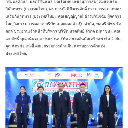
กรมพลศึกษา, พลตรีรินธนธ์ ปุณโณทก เลขานุการสมาคมส่งเสริม
กีฬาทหาร (ประเทศไทย), ดร.ดารณี ลิขิตวรศักดิ์ กรรมการสมาคมส่ง
เสริมกีฬาทหาร (ประเทศไทย), คุณชัญญ์ญาณ์ ธำรงวินิจฉัย ผู้จัดการ
ใหญ่กิจกรรมการตลาด บริษัท เดอะมอลล์ กรุ๊ป จำกัด, พลตรี พัชร รัต
ตกุล ประธานเจ้าหน้าที่บริหาร บริษัท หาดทิพย์ จำกัด (มหาชน), คุณ
เอกสิทธิ์ คุณานันทกุล ประธานบริษัท สยามอินดัสเตรียลพาร์ค จำกัด,
คุณฉัตรชัย เล่งอี้ คณะกรรมการด้านจีน สภาหอการค้าแห่ง
ประเทศไทย,