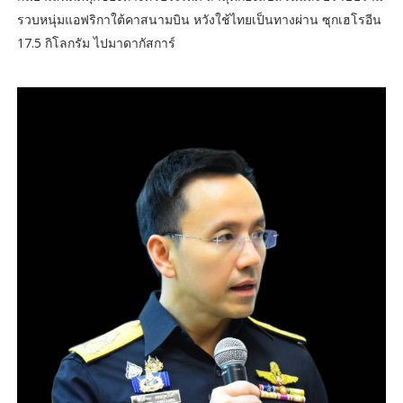
รวบหนุ่มแอฟริกาใต้คาสนามบิน หวังใช้ไทยเป็นทางผ่าน ซุกเฮโรอีน
17.5 กิโลกรัม ไปมาดากัสการ์