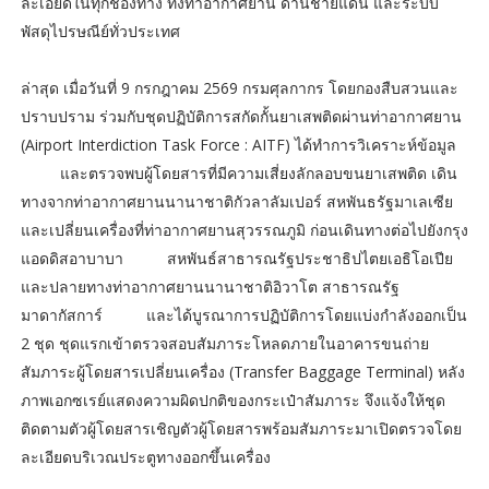
ละเอียดในทุกช่องทาง ทั้งท่าอากาศยาน ด่านชายแดน และระบบ
พัสดุไปรษณีย์ทั่วประเทศ
ล่าสุด เมื่อวันที่ 9 กรกฎาคม 2569 กรมศุลกากร โดยกองสืบสวนและ
ปราบปราม ร่วมกับชุดปฏิบัติการสกัดกั้นยาเสพติดผ่านท่าอากาศยาน
(Airport Interdiction Task Force : AITF) ได้ทำการวิเคราะห์ข้อมูล
และตรวจพบผู้โดยสารที่มีความเสี่ยงลักลอบขนยาเสพติด เดิน
ทางจากท่าอากาศยานนานาชาติกัวลาลัมเปอร์ สหพันธรัฐมาเลเซีย
และเปลี่ยนเครื่องที่ท่าอากาศยานสุวรรณภูมิ ก่อนเดินทางต่อไปยังกรุง
แอดดิสอาบาบา สหพันธ์สาธารณรัฐประชาธิปไตยเอธิโอเปีย
และปลายทางท่าอากาศยานนานาชาติอิวาโต สาธารณรัฐ
มาดากัสการ์ และได้บูรณาการปฏิบัติการโดยแบ่งกำลังออกเป็น
2 ชุด ชุดแรกเข้าตรวจสอบสัมภาระโหลดภายในอาคารขนถ่าย
สัมภาระผู้โดยสารเปลี่ยนเครื่อง (Transfer Baggage Terminal) หลัง
ภาพเอกซเรย์แสดงความผิดปกติของกระเป๋าสัมภาระ จึงแจ้งให้ชุด
ติดตามตัวผู้โดยสารเชิญตัวผู้โดยสารพร้อมสัมภาระมาเปิดตรวจโดย
ละเอียดบริเวณประตูทางออกขึ้นเครื่อง