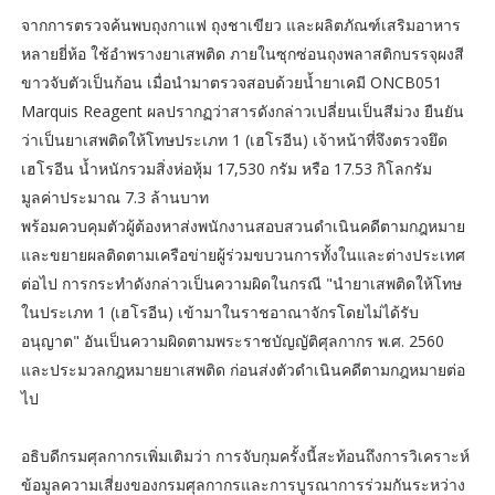
จากการตรวจค้นพบถุงกาแฟ ถุงชาเขียว และผลิตภัณฑ์เสริมอาหาร
หลายยี่ห้อ ใช้อำพรางยาเสพติด ภายในซุกซ่อนถุงพลาสติกบรรจุผงสี
ขาวจับตัวเป็นก้อน เมื่อนำมาตรวจสอบด้วยน้ำยาเคมี ONCB051
Marquis Reagent ผลปรากฏว่าสารดังกล่าวเปลี่ยนเป็นสีม่วง ยืนยัน
ว่าเป็นยาเสพติดให้โทษประเภท 1 (เฮโรอีน) เจ้าหน้าที่จึงตรวจยึด
เฮโรอีน น้ำหนักรวมสิ่งห่อหุ้ม 17,530 กรัม หรือ 17.53 กิโลกรัม
มูลค่าประมาณ 7.3 ล้านบาท
พร้อมควบคุมตัวผู้ต้องหาส่งพนักงานสอบสวนดำเนินคดีตามกฎหมาย
และขยายผลติดตามเครือข่ายผู้ร่วมขบวนการทั้งในและต่างประเทศ
ต่อไป การกระทำดังกล่าวเป็นความผิดในกรณี "นำยาเสพติดให้โทษ
ในประเภท 1 (เฮโรอีน) เข้ามาในราชอาณาจักรโดยไม่ได้รับ
อนุญาต" อันเป็นความผิดตามพระราชบัญญัติศุลกากร พ.ศ. 2560
และประมวลกฎหมายยาเสพติด ก่อนส่งตัวดำเนินคดีตามกฎหมายต่อ
ไป
อธิบดีกรมศุลกากรเพิ่มเติมว่า การจับกุมครั้งนี้สะท้อนถึงการวิเคราะห์
ข้อมูลความเสี่ยงของกรมศุลกากรและการบูรณาการร่วมกันระหว่าง