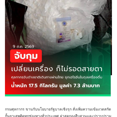
กรมศุลกากร ขานรับนโยบายรัฐบาลเชิงรุก สั่งเพิ่มความเข้มงวดสกัด
กั้นยาเสพติดทุกช่องทางทั่วประเทศ ล่าสุดกองสืบสวนและปราบปราม