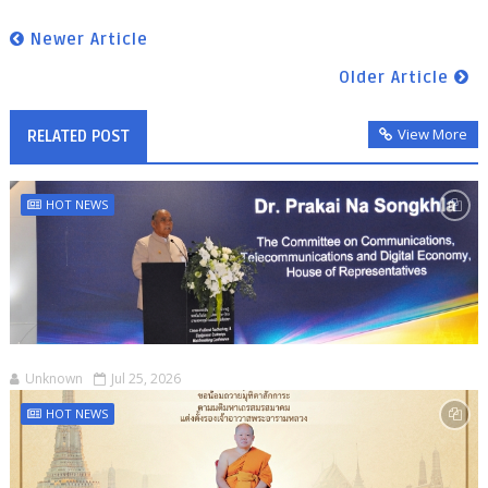
Newer Article
Older Article
View More
RELATED POST
HOT NEWS
Unknown
Jul 25, 2026
HOT NEWS