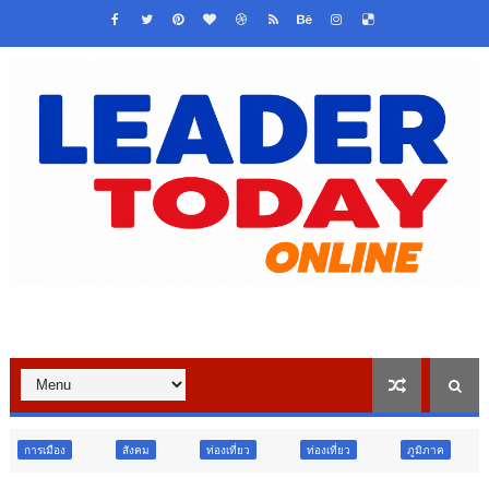
สังคม
ท่องเที่ยว
ท่องเที่ยว
ภูมิภาค
สังคม
ศาส