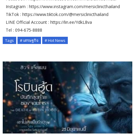
Instagram : https://www.instagram.com/mersiclinicthailand
TikTok : https://www.tiktok.com/@mersiclinicthailand
LINE Official Account : https://lin.ee/YdkL8va
Tel : 094-675-8888
Tags
# เศรษฐกิจ
# Hot News