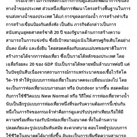
กรมเจ้าท่า มีภารกิจหลักในการกำกับดูแลและพัฒนาการขนส่ง
ทางน้ำของประเทศ ส่วนหนึ่งเพื่อการพัฒนาโครงสร้างพื้นฐานในการ
ขนส่งทางน้ำของประเทศ ได้แก่ การขุดลอกร่องน้ำ การสร้างท่าเรือ
การสร้างเขื่อนป้องกันตลิ่งพัง เป็นดัน ภารกิจดังกล่าวเป็นการ
สนับสนุนยุทธศาสตร์ชาติ 20 ปี ของรัฐบาลด้านการสร้างความ
สามารถในการแข่งขัน ซึ่งมีเป้าหมายมุ่งเน้นให้เศรษฐกิจเติบโตอย่าง
มั่นคง มั่งคั่ง และยั่งยืน โดยสอดคล้องกับแผนแม่บทของชาติในการ
สร้างรายได้จากการท่องเที่ยว ซึ่งเป็นรายได้หลักของประเทศ โดย
เฉลี่ยร้อยละ 20 ของ GDP นับเป็นรายได้หลายหมื่นล้านบาทต่อปี แต่
ในปัจจุบันสืบเนื่องจากสถานการณ์การแพร่ระบาดของเชื้อไวรัสโค
วิด-19 ทำให้รูปแบบการท่องเที่ยวในอนาคตจะเปลี่ยนแปลงไป โดย
จะเป็นการท่องเที่ยวแบบภายนอก หรือ Outdoor มากขึ้น สอดคล้อง
กับการใช้ชีวิตแบบ New Normal หรือ วิถีใหม่ การท่องเที่ยวทางน้ำ
นับเป็นอีกรูปแบบการท่องเที่ยวหนึ่งที่รองรับความต้องการนี้เช่นกัน
หนึ่งในภารกิจของกรมเจ้าท่าคือการดูแลปรับปรุงท่าเทียบเรือให้มี
ความพร้อมที่จะรองรับนักท่องเที่ยวในอนาคต ทั้งในด้านความ
ปลอดภัยและรูปแบบอันทันสมัย สะดวกสบาย ตอบโจทย์รูปแบบการ
ใช้ชีวิตในอนาคตได้มากยิ่งขึ้น อันจะเป็นการเพิ่มขีดความสามารถ