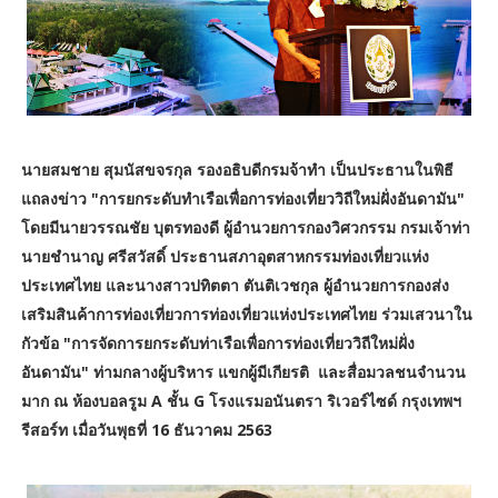
นายสมชาย สุมนัสขจรกุล รองอธิบดีกรมจ้าทำ เป็นประธานในพิธี
แถลงข่าว "การยกระดับทำเรือเพื่อการท่องเที่ยววิถีใหม่ฝั่งอันดามัน"
โดยมีนายวรรณชัย บุตรทองดี ผู้อำนวยการกองวิศวกรรม กรมเจ้าท่า
นายชำนาญ ศรีสวัสดิ์ ประธานสภาอุตสาหกรรมท่องเที่ยวแห่ง
ประเทศไทย และนางสาวปทิตตา ตันติเวชกุล ผู้อำนวยการกองส่ง
เสริมสินค้าการท่องเที่ยวการท่องเที่ยวแห่งประเทศไทย ร่วมเสวนาใน
กัวข้อ "การจัดการยกระดับท่าเรือเพื่อการท่องเที่ยววิถีใหม่ฝั่ง
อันดามัน" ท่ามกลางผู้บริหาร แขกผู้มีเกียรติ และสื่อมวลชนจำนวน
มาก ณ ห้องบอลรูม A ชั้น G โรงแรมอนันตรา ริเวอร์ไซด์ กรุงเทพฯ
รีสอร์ท เมื่อวันพุธที่ 16 ธันวาคม 2563