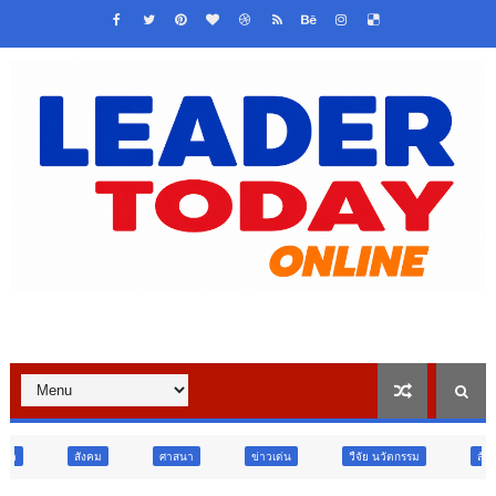
ศาสนา
ข่าวเด่น
วืจัย นวัตกรรม
สังคม
สังคม