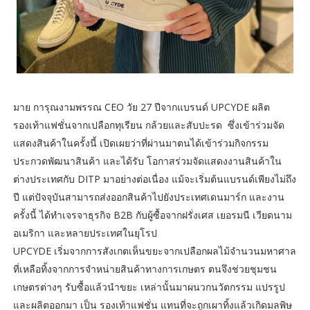
มาย การุณงามพรรณ CEO วัย 27 ปีจากแบรนด์ UPCYDE ผลิต
รองเท้าแฟชั่นจากเปลือกทุเรียน กล้วยและสับปะรด ซึ่งเข้าร่วมจัด
แสดงสินค้าในครั้งนี้ เปิดเผยว่าที่ผ่านมาตนได้เข้าร่วมกิจกรรม
ประกวดพัฒนาสินค้า และได้รับ โอกาสร่วมจัดแสดงงานสินค้าใน
ต่างประเทศกับ DITP มาอย่างต่อเนื่อง แม้จะเริ่มต้นแบรนด์เพียงไม่ถึง
ปี แต่ปัจจุบันสามารถส่งออกสินค้าไปยังประเทศเดนมาร์ก และงาน
ครั้งนี้ ได้ทำเจรจาธุรกิจ B2B กับผู้ซื้อจากฝรั่งเศส เยอรมนี เวียดนาม
อเมริกา และหลายประเทศในยุโรป
UPCYDE เริ่มจากการสังเกตเห็นขยะจากเปลือกผลไม้จำนวนมหาศาล
ที่เหลือทิ้งจากการจำหน่ายสินค้าทางการเกษตร ตนจึงช่วยชุมชน
เกษตรต่างๆ รับซื้อแล้วนำขยะ เหล่านั้นมาผนวกนวัตกรรม แปรรูป
และผลิตออกมา เป็น รองเท้าแฟชั่น แทนที่จะถูกเผาทิ้งแล้วเกิดมลพิษ