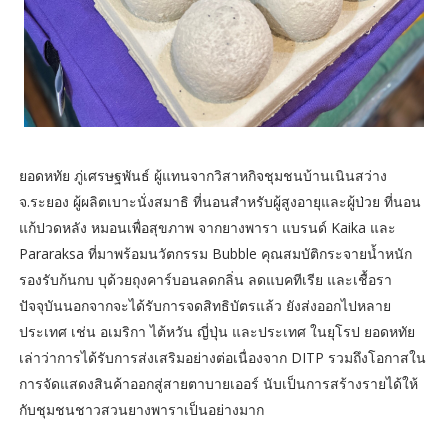
ยอดหทัย ภู่เศรษฐพันธ์ ผู้แทนจากวิสาหกิจชุมชนบ้านเนินสว่าง
จ.ระยอง ผู้ผลิตเบาะนั่งสมาธิ ที่นอนสำหรับผู้สูงอายุและผู้ป่วย ที่นอน
แก้ปวดหลัง หมอนเพื่อสุขภาพ จากยางพารา แบรนด์ Kaika และ
Pararaksa ที่มาพร้อมนวัตกรรม Bubble คุณสมบัติกระจายน้ำหนัก
รองรับก้นกบ บุด้วยถุงคาร์บอนลดกลิ่น ลดแบคทีเรีย และเชื้อรา
ปัจจุบันนอกจากจะได้รับการจดสิทธิบัตรแล้ว ยังส่งออกไปหลาย
ประเทศ เช่น อเมริกา ไต้หวัน ญี่ปุ่น และประเทศ ในยุโรป ยอดหทัย
เล่าว่าการได้รับการส่งเสริมอย่างต่อเนื่องจาก DITP รวมถึงโอกาสใน
การจัดแสดงสินค้าออกสู่สายตาบายเออร์ นับเป็นการสร้างรายได้ให้
กับชุมชนชาวสวนยางพาราเป็นอย่างมาก