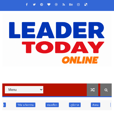
รม
ท่องเที่ยว
ภูมิภาค
สังคม
ศาสนา
การศึกษา