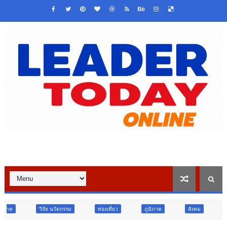
นวัตกรรม
ท่องเที่ยว
ภูมิภาค
สังคม
ศาสนา
การศ