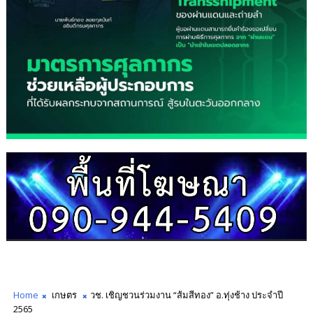
Home
เกษตร
วช. เชิญชวนร่วมงาน “ส้มสีทอง” อ.ทุ่งช้าง ประจำปี
2565