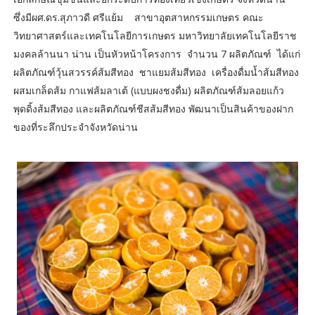
ซึ่งมีผศ.ดร.สุภาวดี ศรีแย้ม สาขาอุตสาหกรรมเกษตร คณะ
วิทยาศาสตร์และเทคโนโลยีการเกษตร มหาวิทยาลัยเทคโนโลยีราช
มงคลล้านนา น่าน เป็นหัวหน้าโครงการ จำนวน 7 ผลิตภัณฑ์ ได้แก่
ผลิตภัณฑ์วุ้นสวรรค์ส้มสีทอง ชาแยมส้มสีทอง เครื่องดื่มน้ำส้มสีทอง
ผสมเกล็ดส้ม กาแฟส้มลาเต้ (แบบผงชงดื่ม) ผลิตภัณฑ์ส้มลอยแก้ว
พุดดิ้งส้มสีทอง และผลิตภัณฑ์ชีสส้มสีทอง พัฒนาเป็นสินค้าของฝาก
ของที่ระลึกประจำจังหวัดน่าน