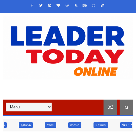
สังคม
ศาสนา
ข่าวเด่น
วืจัย นวัตกรรม
สังคม