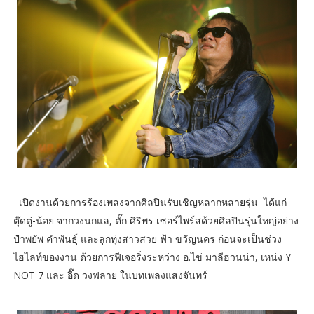
เปิดงานด้วยการร้องเพลงจากศิลปินรับเชิญหลากหลายรุ่น ได้แก่
ตุ๊ดตู่-น้อย จากวงนกแล, ตั๊ก ศิริพร เซอร์ไพร์สด้วยศิลปินรุ่นใหญ่อย่าง
ป๋าพยัพ คำพันธุ์ และลูกทุ่งสาวสวย ฟ้า ขวัญนคร ก่อนจะเป็นช่วง
ไฮไลท์ของงาน ด้วยการฟีเจอริ่งระหว่าง อ.ไข่ มาลีฮวนน่า, เหน่ง Y
NOT 7 และ อี๊ด วงฟลาย ในบทเพลงแสงจันทร์