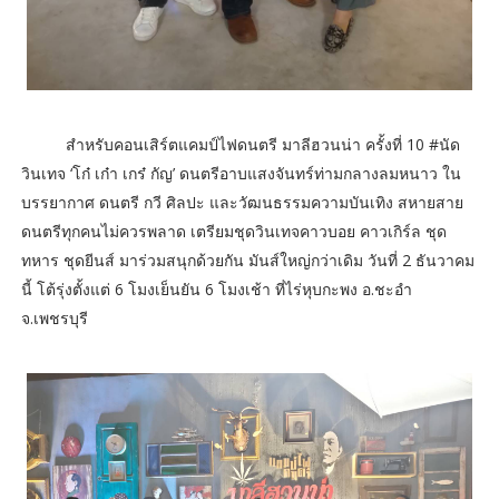
สำหรับคอนเสิร์ตแคมป์ไฟดนตรี มาลีฮวนน่า ครั้งที่ 10 #นัด
วินเทจ ‘โก๋ เก๋า เกร๋ กัญ’ ดนตรีอาบแสงจันทร์ท่ามกลางลมหนาว ใน
บรรยากาศ ดนตรี กวี ศิลปะ และวัฒนธรรมความบันเทิง สหายสาย
ดนตรีทุกคนไม่ควรพลาด เตรียมชุดวินเทจคาวบอย คาวเกิร์ล ชุด
ทหาร ชุดยีนส์ มาร่วมสนุกด้วยกัน มันส์ใหญ่กว่าเดิม วันที่ 2 ธันวาคม
นี้ โต้รุ่งตั้งแต่ 6 โมงเย็นยัน 6 โมงเช้า ที่ไร่หุบกะพง อ.ชะอำ
จ.เพชรบุรี