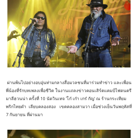
ผ่านพ้นไปอย่างอบอุ่นท่ามกลางสื่อมวลชนที่มาร่วมทำข่าว และเพื่อน
พี่น้องที่รักบทเพลงเพื่อชีวิต ในงานแถลงข่าวคอนเสิร์ตแคมป์ไฟดนตรี
มาลีฮวนน่า ครั้งที่ 10 นัดวินเทจ ‘โก๋ เก๋า เกร๋ กัญ’ ณ ร้านกระเทียม
พริกไทยดำ เลียบคลองสอง เขตคลองสามวา เมื่อช่วงเย็นวันพฤหัสที่
7 กันยายน ที่ผ่านมา