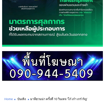
Home
บันเทิง
มาลีฮวนน่า ครั้งที่ 10 วินเทจ ‘โก๋ เก๋า เกร๋ กัญ’