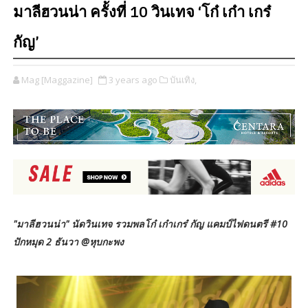
มาลีฮวนน่า ครั้งที่ 10 วินเทจ ‘โก๋ เก๋า เกร๋
กัญ’
Mag [Maggazine]
3 years ago
บันเทิง,
"มาลีฮวนน่า" นัดวินเทจ รวมพลโก๋ เก๋าเกร๋ กัญ แคมป์ไฟดนตรี #10
ปักหมุด 2 ธันวา @หุบกะพง