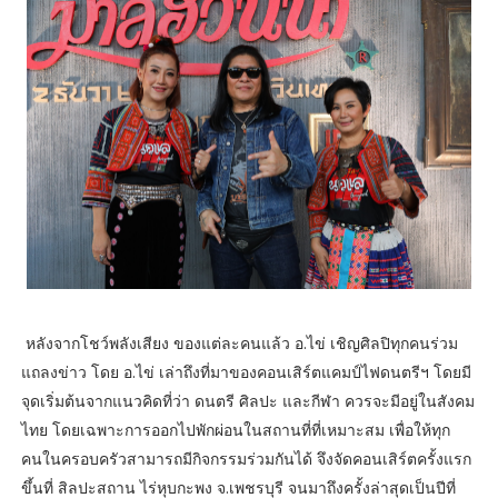
หลังจากโชว์พลังเสียง ของแต่ละคนแล้ว อ.ไข่ เชิญศิลปิทุกคนร่วม
แถลงข่าว โดย อ.ไข่ เล่าถึงที่มาของคอนเสิร์ตแคมป์ไฟดนตรีฯ โดยมี
จุดเริ่มต้นจากแนวคิดที่ว่า ดนตรี ศิลปะ และกีฬา ควรจะมีอยู่ในสังคม
ไทย โดยเฉพาะการออกไปพักผ่อนในสถานที่ที่เหมาะสม เพื่อให้ทุก
คนในครอบครัวสามารถมีกิจกรรมร่วมกันได้ จึงจัดคอนเสิร์ตครั้งแรก
ขึ้นที่ สิลปะสถาน ไร่หุบกะพง จ.เพชรบุรี จนมาถึงครั้งล่าสุดเป็นปีที่