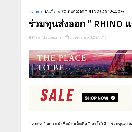
Home
บันเทิง
ร่วมทุนส่งออก " RHINO แรด " ALC 0 %
ร่วมทุนส่งออก " RHINO แ
Mag [Maggazine]
3 years ago
บันเทิง,
" สมยศ " ผกก.หนังชื่อดัง แท็คทีม " ดาโต๊ะลี " ร่วมทุนส