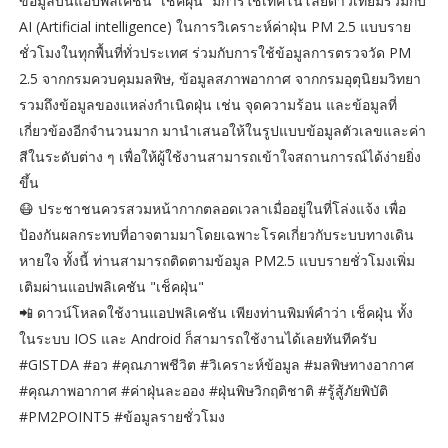
ข้อมูลบนแอปพลิเคชัน “เช็คฝุ่น” มีการใช้เทคโนโลยีดาวเทียมร่วมกับ
AI (Artificial intelligence) ในการวิเคราะห์ค่าฝุ่น PM 2.5 แบบราย
ชั่วโมงในทุกพื้นที่ทั่วประเทศ ร่วมกับการใช้ข้อมูลการตรวจวัด PM
2.5 จากกรมควบคุมมลพิษ, ข้อมูลสภาพอากาศ จากกรมอุตุนิยมวิทยา
รวมถึงข้อมูลของแหล่งกำเนิดฝุ่น เช่น จุดความร้อน และข้อมูลที่
เกี่ยวข้องอีกจำนวนมาก มานำเสนอให้ในรูปแบบข้อมูลตัวเลขและค่า
สีในระดับต่าง ๆ เพื่อให้ผู้ใช้งานสามารถเข้าใจสถานการณ์ได้ง่ายยิ่ง
ขึ้น
😷 ประชาชนควรสวมหน้ากากตลอดเวลาเมื่ออยู่ในที่โล่งแจ้ง เพื่อ
ป้องกันผลกระทบที่อาจตามมาโดยเฉพาะโรคเกี่ยวกับระบบทางเดิน
หายใจ ทั้งนี้ ท่านสามารถติดตามข้อมูล PM2.5 แบบรายชั่วโมงเพิ่ม
เติมผ่านแอปพลิเคชัน "เช็คฝุ่น"
📲 ดาวน์โหลดใช้งานแอปพลิเคชัน เพียงท่านพิมพ์คำว่า เช็คฝุ่น ทั้ง
ในระบบ IOS และ Android ก็สามารถใช้งานได้เลยทันทีครับ
#GISTDA #อว #คุณภาพชีวิต #วิเคราะห์ข้อมูล #มลพิษทางอากาศ
#คุณภาพอากาศ #ค่าฝุ่นละออง #ฝุ่นพิษวิกฤติชาติ #รู้สู้ภัยพิบัติ
#PM2POINT5 #ข้อมูลรายชั่วโมง