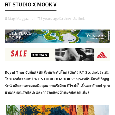
RT STUDIO X MOOK V
Mag [Maggazine]
3 years ago
ประชาสัมพันธ์,
Royal Thai จับมือศิลปินสิ่งทอระดับโลก เปิดตัว RT Studioประเดิม
โปรเจกต์คอลแลป “RT STUDIO X MOOK V” มุก-เพลินจันทร์ วิญญ
รัตน์ ผลิตงานพรมทอมือคุณภาพพรีเมียม ดีไซน์ล้ำเป็นเอกลักษณ์ รุกข
ยายกลุ่มคนรักศิลปะและการตกแต่งบ้านยุคมิลเลนเนียล