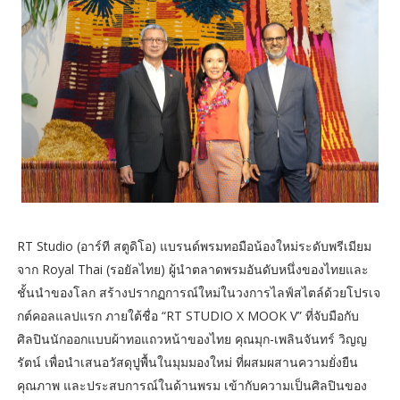
RT Studio (อาร์ที สตูดิโอ) แบรนด์พรมทอมือน้องใหม่ระดับพรีเมียม
จาก Royal Thai (รอยัลไทย) ผู้นำตลาดพรมอันดับหนึ่งของไทยและ
ชั้นนำของโลก สร้างปรากฏการณ์ใหม่ในวงการไลฟ์สไตล์ด้วยโปรเจ
กต์คอลแลปแรก ภายใต้ชื่อ “RT STUDIO X MOOK V” ที่จับมือกับ
ศิลปินนักออกแบบผ้าทอแถวหน้าของไทย คุณมุก-เพลินจันทร์ วิญญ
รัตน์ เพื่อนำเสนอวัสดุปูพื้นในมุมมองใหม่ ที่ผสมผสานความยั่งยืน
คุณภาพ และประสบการณ์ในด้านพรม เข้ากับความเป็นศิลปินของ