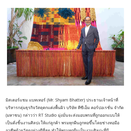
มิสเตอร์แชม แบทเทอร์ (Mr. Shyam Bhatter) ประธานเจ้าหน้าที่
บริหารกลุ่มธุรกิจวัสดุตกแต่งพื้นผิว บริษัท ทีซีเอ็ม คอร์ปอเรชั่น จำกัด
(มหาชน) กล่าวว่า RT Studio มุ่งมั่นจะส่งมอบพรมที่ถูกออกแบบให้
เป็นดั่งชิ้นงานศิลปะให้แก่ลูกค้า พรมทุกผืนถูกทอขึ้นโดยช่างทอมือ
อาชีพด้วยวัสดุอย่างดีที่สุด ทำให้พรมทุกผืนเป็นงานศิลปะที่มี