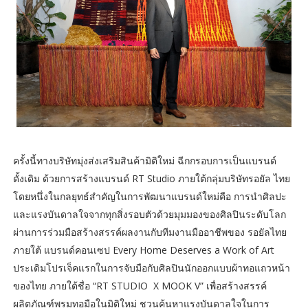
ครั้งนี้ทางบริษัทมุ่งส่งเสริมสินค้ามิติใหม่ ฉีกกรอบการเป็นแบรนด์
ดั้งเดิม ด้วยการสร้างแบรนด์ RT Studio ภายใต้กลุ่มบริษัทรอยัล ไทย
โดยหนึ่งในกลยุทธ์สำคัญในการพัฒนาแบรนด์ใหม่คือ การนำศิลปะ
และแรงบันดาลใจจากทุกสิ่งรอบตัวด้วยมุมมองของศิลปินระดับโลก
ผ่านการร่วมมือสร้างสรรค์ผลงานกับทีมงานมืออาชีพของ รอยัลไทย
ภายใต้ แบรนด์คอนเซป Every Home Deserves a Work of Art
ประเดิมโปรเจ็คแรกในการจับมือกับศิลปินนักออกแบบผ้าทอแถวหน้า
ของไทย ภายใต้ชื่อ “RT STUDIO X MOOK V” เพื่อสร้างสรรค์
ผลิตภัณฑ์พรมทอมือในมิติใหม่ ชวนค้นหาแรงบันดาลใจในการ