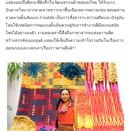
แสดงออกถึงศิลปะที่ฝังลึกในวัฒนธรรมผ้าทอของไทย ได้รับแรง
บันดาลใจมาจากลวดลายชาวเขาพื้นเมืองหลากหลายกลุ่ม ผสมผสาน
ลวดลายดั้งเดิมและร่วมสมัย เป็นการสื่อสารระหว่างอดีตและปัจจุบัน
โดยใช้เทคนิคการทอแบบดั้งเดิมควบคู่กับการทำงานฝีมือแบบสมัย
ใหม่ได้อย่างลงตัว งานทอเหล่านี้สื่อถึงภาษาสากลแห่งความคิด
สร้างสรรค์ของมนุษย์ แสดงให้เห็นถึงความเข้าใจร่วมกันในเรื่องการ
ออกแบบและบอกเล่าเรื่องราวผ่านผืนผ้า”