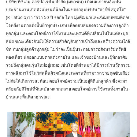
บริษัท ทีซีเอ็ม คอร์ปอเรชั่น จำกัด (มหาชน) เปิดเผยภายหลังเป็น
ประธานงานเปิดตัวแบรนด์น้องใหม่ของกลุ่มบริษัท “อาร์ที สตูดิโอ”
(RT Studio)ว่า “กว่า 50 ปี รอยัล ไทย มุ่งพัฒนาและส่งมอบพรมที่ตอบ
โจทย์งานตกแต่งพื้นผิวทุกประเภท เพื่อตอบสนองความต้องการลูกค้า
ทุกกลุ่ม และตอบโจทย์การใช้งานและเทรนด์ที่เปลี่ยนไปในแต่ละยุค
สมัย ขณะเดียวกันยังให้ความสำคัญกับการเข้าถึงและสร้างความใกล้
ชิด กับกลุ่มลูกค้าทุกกลุ่ม ไม่ว่าจะเป็นผู้ประกอบการอสังหาริมทรัพย์
ท่องเที่ยว นักออกแบบตกแต่งภายใน และเจ้าของบ้านและผู้พักอาศัย
รวมถึงกลุ่มคนรุ่นใหม่อยู่เสมอ เช่นโดยที่ผ่านมาได้มีการนำนวัตกรรม
การผลิตมาใช้ในวัสดุพื้นผิวผนังและเพดานที่สามารถช่วยดูดซับเสียง
ไม่ก่อให้เกิดการสะท้อน ตอบโจทย์ความเป็นอยู่ที่ดีแก่ลูกค้า ซึ่งจะมา
พร้อมกับดีไซน์ที่ทันสมัย หลากหลาย ตอบโจทย์การใช้งานทั้งภายใน
บ้านและพื้นที่สาธารณะ