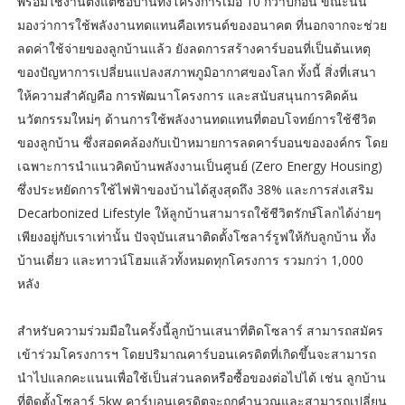
พร้อมใช้งานตั้งแต่ซื้อบ้านทั้งโครงการเมื่อ 10 กว่าปีก่อน ขณะนั้น
มองว่าการใช้พลังงานทดแทนคือเทรนด์ของอนาคต ที่นอกจากจะช่วย
ลดค่าใช้จ่ายของลูกบ้านแล้ว ยังลดการสร้างคาร์บอนที่เป็นต้นเหตุ
ของปัญหาการเปลี่ยนแปลงสภาพภูมิอากาศของโลก ทั้งนี้ สิ่งที่เสนา
ให้ความสำคัญคือ การพัฒนาโครงการ และสนับสนุนการคิดค้น
นวัตกรรมใหม่ๆ ด้านการใช้พลังงานทดแทนที่ตอบโจทย์การใช้ชีวิต
ของลูกบ้าน ซึ่งสอดคล้องกับเป้าหมายการลดคาร์บอนขององค์กร โดย
เฉพาะการนำแนวคิดบ้านพลังงานเป็นศูนย์ (Zero Energy Housing)
ซึ่งประหยัดการใช้ไฟฟ้าของบ้านได้สูงสุดถึง 38% และการส่งเสริม
Decarbonized Lifestyle ให้ลูกบ้านสามารถใช้ชีวิตรักษ์โลกได้ง่ายๆ
เพียงอยู่กับเราเท่านั้น ปัจจุบันเสนาติดตั้งโซลาร์รูฟให้กับลูกบ้าน ทั้ง
บ้านเดี่ยว และทาวน์โฮมแล้วทั้งหมดทุกโครงการ รวมกว่า 1,000
หลัง
สำหรับความร่วมมือในครั้งนี้ลูกบ้านเสนาที่ติดโซลาร์ สามารถสมัคร
เข้าร่วมโครงการฯ โดยปริมาณคาร์บอนเครดิตที่เกิดขึ้นจะสามารถ
นำไปแลกคะแนนเพื่อใช้เป็นส่วนลดหรือซื้อของต่อไปได้ เช่น ลูกบ้าน
ที่ติดตั้งโซลาร์ 5kw คาร์บอนเครดิตจะถูกคำนวณและสามารถเปลี่ยน