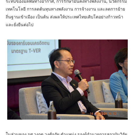
ระทบของมลพิษทางอากาศ, การรักษามั่นคงทางพลังงาน, นวัตกรรม
เทคโนโลยี การลดต้นทุนทางพลังงาน การจ้างงาน และลดการย้าย
ถิ่นฐานเข้าเมือง เป็นต้น ส่งผลให้ประเทศไทยเติบโตอย่างก้าวหน้า
และยั่งยืนต่อไป
ในส่วนของ รศ.วงกต วงศ์อภัย ตำแหน่ง รองผู้อำนวยการสถาบันวิจัย