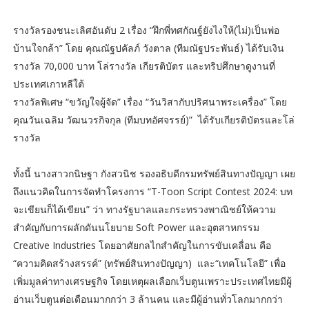
รางวัลรองชนะเลิศอันดับ 2 เรื่อง “ฝึกพี่ทศกัณฐ์ยังไงให้(ไม่)เป็นพ่อ
บ้านใจกล้า” โดย คุณณัฐปคัลภ์ วังตาล (ทีมณัฐประพันธ์) ได้รับเงิน
รางวัล 70,000 บาท โล่รางวัล เกียรติบัตร และทริปศึกษาดูงานที่
ประเทศเกาหลีใต้
รางวัลพิเศษ “ขวัญใจผู้จัด” เรื่อง “วันวิสากับปริศนาพระเครื่อง” โดย
คุณวันเฉลิม วัฒนวรกิจกุล (ทีมบทอัศจรรย์)” ได้รับเกียรติบัตรและโล่
รางวัล
ทั้งนี้ นางสาวกนิษฐา กังสวนิช รองอธิบดีกรมทรัพย์สินทางปัญญา เผย
ถึงแนวคิดในการจัดทำโครงการ “T-Toon Script Contest 2024: บท
จะเขียนก็ได้เขียน” ว่า ทางรัฐบาลและกระทรวงพาณิชย์ให้ความ
สำคัญกับการผลักดันนโยบาย Soft Power และอุตสาหกรรม
Creative Industries โดยอาศัยกลไกสำคัญในการขับเคลื่อน คือ
“ความคิดสร้างสรรค์” (ทรัพย์สินทางปัญญา) และ“เทคโนโลยี” เพื่อ
เพิ่มมูลค่าทางเศรษฐกิจ โดยเหตุผลเลือกเว็บตูนเพราะประเทศไทยมีผู้
อ่านเว็บตูนต่อเดือนมากกว่า 3 ล้านคน และมีผู้อ่านทั่วโลกมากกว่า