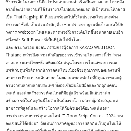
ซึ่งการจัดโครงการนี้ถือว่าประสบความสำเร็จเป็นอย่างมาก โดยหลัง
จากนี้จะนำผลงานที่ได้รับรางวัลไปพัฒนาต่อยอด มีเป้าหมายให้กลาย
เป็น Thai Flagship IP ที่เผยแพร่ออกไปทั้งในประเทศไทยและต่าง
ประเทศ ซึ่งถือเป็นส่วนสำคัญที่จะช่วยสร้างรากฐานที่แข็งแกร่งให้กับ
วงการ Webtoon ไทย และคาดหวังถึงการเติบโตขึ้นจนกลายเป็นอีก
หนึ่งพลัง Soft Power ที่เป็นที่รู้จักไปทั่วโลก
และ ดร.ยางวอน ฮยอน กรรมการผู้จัดการ KAKAO WEBTOON
Thailand กล่าวถึงความ สำคัญของการเข้าร่วมโครงการนี้ว่า “ทาง
คาเคาประเทศไทยพร้อมที่จะสนับสนุนโครงการในแง่ของการเผย
แพร่เว็บตูนที่ผลิตจากนักวาดคนไทยเนื่องด้วยคุณภาพของผลงานที่
สามารถเทียบเท่าระดับสากล โดยผ่านแพลตฟอร์มที่มีคุณภาพและผู้
อ่านจากหลากหลายประเทศ ทั้งยังเชื่อมั่นในฝีมือและวัตถุดิบคอน
เทนต์ ของนักสร้างสรรค์คนไทยที่มีอยู่แล้ว พร้อมยืนยันว่านัก
สร้างสรรค์ในปัจจุบันนี้ไม่จำเป็นต้องรอโอกาสจากผู้สนับสนุน แต่
สามารถพิสูจน์และสร้างโอกาสให้กับตัวเองได้อย่างแน่นอน”
การประกวดบทการ์ตูนออนไลน์ “T-Toon Script Contest 2024: บท
จะเขียนก็ได้เขียน” ถือเป็นก้าวสำคัญของการผลักดันเว็บตูนไทยให้
เป็นซอฟท์พาวเวอร์ที่เข้มแข็ง สามารถสร้างรายได้ กลับสู่ประเทศ