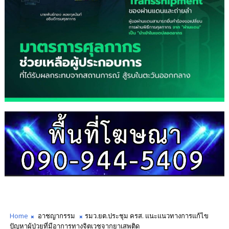
Home
อาชญากรรม
รมว.ยต.ประชุม ครส. แนะแนวทางการแก้ไข
ปัญหาผู้ป่วยที่มีอาการทางจิตเวชจากยาเสพติด