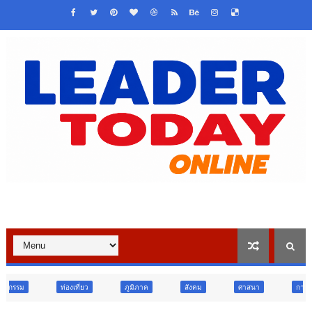
องเที่ยว
ภูมิภาค
สังคม
ศาสนา
การศึกษา
สังคม