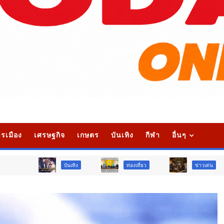
รเมือง
เศรษฐกิจ
เกษตร
บันเทิง
กีฬา
อื่นๆ
บันเทิง
ท่องเที่ยว
ข่าวเด่น
วืจั