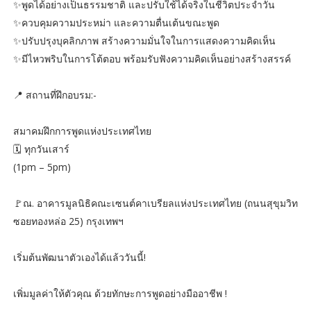
✨️พูดได้อย่างเป็นธรรมชาติ และปรับใช้ได้จริงในชีวิตประจำวัน
✨️ควบคุมความประหม่า และความตื่นเต้นขณะพูด
✨️ปรับปรุงบุคลิกภาพ สร้างความมั่นใจในการแสดงความคิดเห็น
✨️มีไหวพริบในการโต้ตอบ พร้อมรับฟังความคิดเห็นอย่างสร้างสรรค์
📍 สถานที่ฝึกอบรม:-
สมาคมฝึกการพูดแห่งประเทศไทย
🗓️ ทุกวันเสาร์
(1pm – 5pm)
🚩ณ. อาคารมูลนิธิคณะเซนต์คาเบรียลแห่งประเทศไทย (ถนนสุขุมวิท
ซอยทองหล่อ 25) กรุงเทพฯ
เริ่มต้นพัฒนาตัวเองได้แล้ววันนี้!
เพิ่มมูลค่าให้ตัวคุณ ด้วยทักษะการพูดอย่างมืออาชีพ !