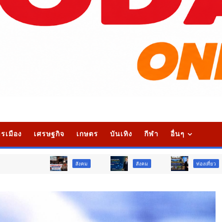
รเมือง
เศรษฐกิจ
เกษตร
บันเทิง
กีฬา
อื่นๆ
สังคม
สังคม
ท่องเที่ยว
ท่อ