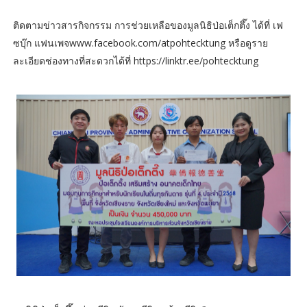
ติดตามข่าวสารกิจกรรม การช่วยเหลือของมูลนิธิป่อเต็กตึ๊ง ได้ที่ เฟ
ซบุ๊ก แฟนเพจwww.facebook.com/atpohtecktung หรือดูราย
ละเอียดช่องทางที่สะดวกได้ที่ https://linktr.ee/pohtecktung