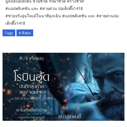
มูลนิธิป่อเต็กตึ๊ง ช่วยชีวิต รักษาชีวิต สร้างชีวิต”
#แอปพลิเคชัน และ #สายด่วน ป่อเต็กตึ๊ง1418
#ช่วยจริงอุ่นใจแม้ในนาทีฉุกเฉิน #แอปพลิเคชัน และ #สายด่วนป่อ
เต็กตึ๊ง1418
Tags
# สังคม