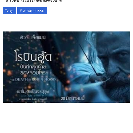
# เวทีข่าว เสรีภาพของข่าวสาร
Tags
# อาชญากรรม