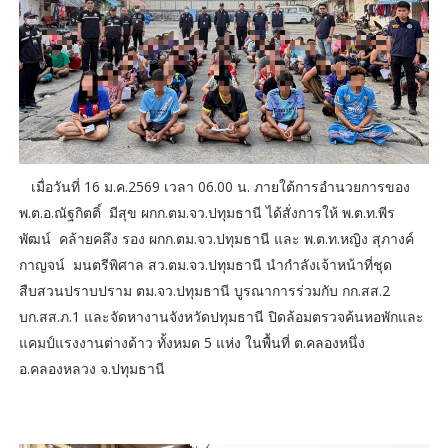
เมื่อวันที่ 16 ม.ค.2569 เวลา 06.00 น. ภายใต้การอำนวยการของ
พ.ต.อ.ณัฐกิตติ์ มีสุข ผกก.ตม.จว.ปทุมธานี ได้สั่งการให้ พ.ต.ท.พีร
พัฒน์ คล้ายคลึง รอง ผกก.ตม.จว.ปทุมธานี และ พ.ต.ท.หญิง สุภางค์
กาญจน์ มนตรีพิศาล สว.ตม.จว.ปทุมธานี นำกำลังเจ้าหน้าที่ชุด
สืบสวนปราบปราม ตม.จว.ปทุมธานี บูรณาการร่วมกับ กก.สส.2
บก.สส.ภ.1 และจัดหางานจังหวัดปทุมธานี ปิดล้อมตรวจค้นหอพักและ
แคมป์แรงงานต่างด้าว ทั้งหมด 5 แห่ง ในพื้นที่ ต.คลองหนึ่ง
อ.คลองหลวง จ.ปทุมธานี