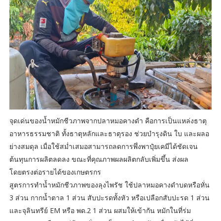
จุดเด่นของน้ำหมักชีวภาพจากปลาหมอคางดำ คือการเป็นแหล่งธาตุ
อาหารธรรมชาติ ทั้งธาตุหลักและธาตุรอง ช่วยบำรุงดิน ใบ และผลอ
ย่างสมดุล เมื่อใช้สม่ำเสมอสามารถลดการพึ่งพาปุ๋ยเคมีได้ชัดเจน
ต้นทุนการผลิตลดลง ขณะที่คุณภาพผลผลิตกลับเพิ่มขึ้น ส่งผล
โดยตรงต่อรายได้ของเกษตรกร
สูตรการทำน้ำหมักชีวภาพของลุงไพรัช ใช้ปลาหมอคางดำบดหรือหั่น
3 ส่วน กากน้ำตาล 1 ส่วน สับปะรดทั้งหัว หรือเปลือกสับปะรด 1 ส่วน
และจุลินทรีย์ EM หรือ พด.2 1 ส่วน ผสมให้เข้ากัน หมักในที่ร่ม