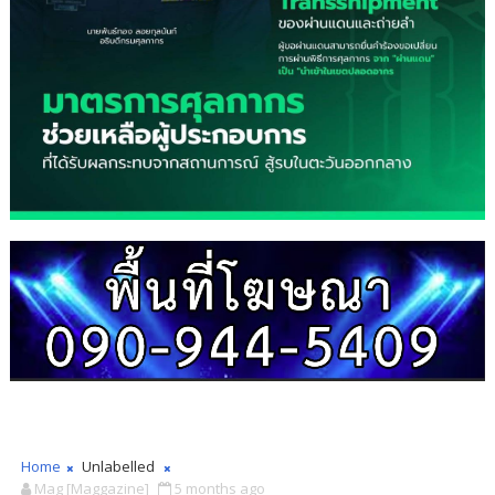
Home
Unlabelled
Mag [Maggazine]
5 months ago