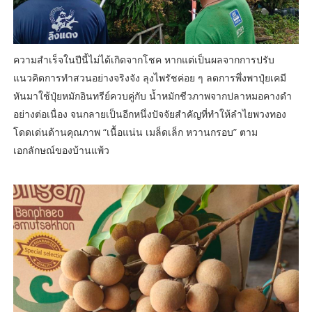
ความสำเร็จในปีนี้ไม่ได้เกิดจากโชค หากแต่เป็นผลจากการปรับ
แนวคิดการทำสวนอย่างจริงจัง ลุงไพรัชค่อย ๆ ลดการพึ่งพาปุ๋ยเคมี
หันมาใช้ปุ๋ยหมักอินทรีย์ควบคู่กับ น้ำหมักชีวภาพจากปลาหมอคางดำ
อย่างต่อเนื่อง จนกลายเป็นอีกหนึ่งปัจจัยสำคัญที่ทำให้ลำไยพวงทอง
โดดเด่นด้านคุณภาพ “เนื้อแน่น เมล็ดเล็ก หวานกรอบ” ตาม
เอกลักษณ์ของบ้านแพ้ว