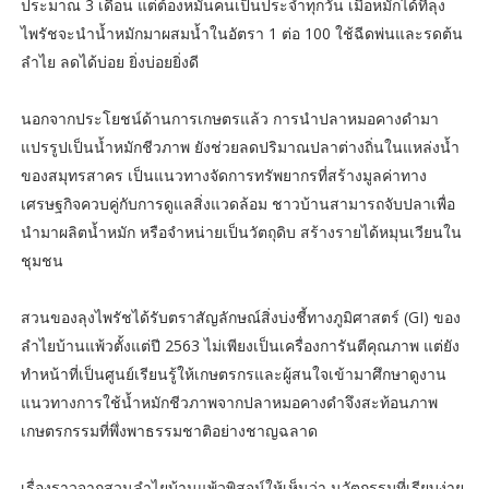
ประมาณ 3 เดือน แต่ต้องหมั่นคนเป็นประจำทุกวัน เมื่อหมักได้ที่ลุง
ไพรัชจะนำน้ำหมักมาผสมน้ำในอัตรา 1 ต่อ 100 ใช้ฉีดพ่นและรดต้น
ลำไย ลดได้บ่อย ยิ่งบ่อยยิ่งดี
นอกจากประโยชน์ด้านการเกษตรแล้ว การนำปลาหมอคางดำมา
แปรรูปเป็นน้ำหมักชีวภาพ ยังช่วยลดปริมาณปลาต่างถิ่นในแหล่งน้ำ
ของสมุทรสาคร เป็นแนวทางจัดการทรัพยากรที่สร้างมูลค่าทาง
เศรษฐกิจควบคู่กับการดูแลสิ่งแวดล้อม ชาวบ้านสามารถจับปลาเพื่อ
นำมาผลิตน้ำหมัก หรือจำหน่ายเป็นวัตถุดิบ สร้างรายได้หมุนเวียนใน
ชุมชน
สวนของลุงไพรัชได้รับตราสัญลักษณ์สิ่งบ่งชี้ทางภูมิศาสตร์ (GI) ของ
ลำไยบ้านแพ้วตั้งแต่ปี 2563 ไม่เพียงเป็นเครื่องการันตีคุณภาพ แต่ยัง
ทำหน้าที่เป็นศูนย์เรียนรู้ให้เกษตรกรและผู้สนใจเข้ามาศึกษาดูงาน
แนวทางการใช้น้ำหมักชีวภาพจากปลาหมอคางดำจึงสะท้อนภาพ
เกษตรกรรมที่พึ่งพาธรรมชาติอย่างชาญฉลาด
เรื่องราวจากสวนลำไยบ้านแพ้วพิสูจน์ให้เห็นว่า นวัตกรรมที่เรียบง่าย