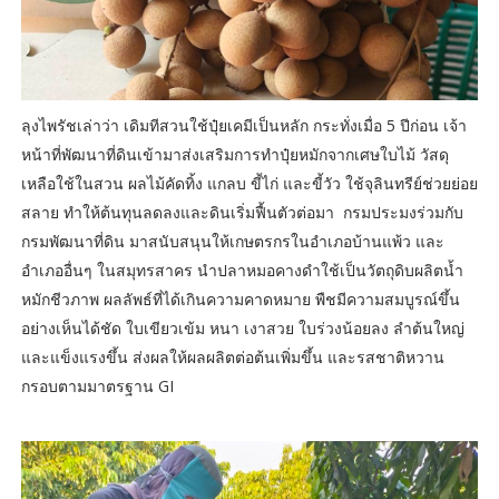
ลุงไพรัชเล่าว่า เดิมทีสวนใช้ปุ๋ยเคมีเป็นหลัก กระทั่งเมื่อ 5 ปีก่อน เจ้า
หน้าที่พัฒนาที่ดินเข้ามาส่งเสริมการทำปุ๋ยหมักจากเศษใบไม้ วัสดุ
เหลือใช้ในสวน ผลไม้คัดทิ้ง แกลบ ขี้ไก่ และขี้วัว ใช้จุลินทรีย์ช่วยย่อย
สลาย ทำให้ต้นทุนลดลงและดินเริ่มฟื้นตัวต่อมา กรมประมงร่วมกับ
กรมพัฒนาที่ดิน มาสนับสนุนให้เกษตรกรในอำเภอบ้านแพ้ว และ
อำเภออื่นๆ ในสมุทรสาคร นำปลาหมอคางดำใช้เป็นวัตถุดิบผลิตน้ำ
หมักชีวภาพ ผลลัพธ์ที่ได้เกินความคาดหมาย พืชมีความสมบูรณ์ขึ้น
อย่างเห็นได้ชัด ใบเขียวเข้ม หนา เงาสวย ใบร่วงน้อยลง ลำต้นใหญ่
และแข็งแรงขึ้น ส่งผลให้ผลผลิตต่อต้นเพิ่มขึ้น และรสชาติหวาน
กรอบตามมาตรฐาน GI