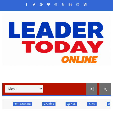
ตกรรม
ท่องเที่ยว
ภูมิภาค
สังคม
ศาสนา
การศึกษ