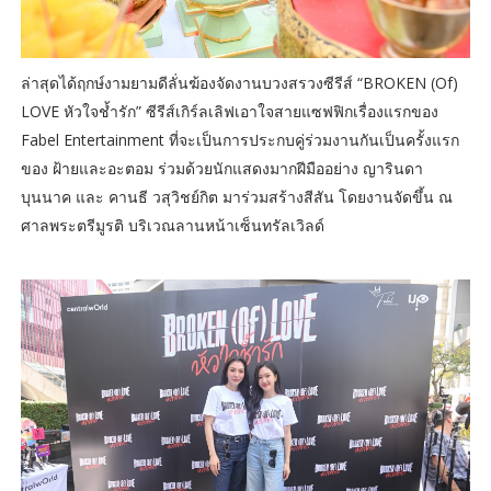
ล่าสุดได้ฤกษ์งามยามดีลั่นฆ้องจัดงานบวงสรวงซีรีส์ “BROKEN (Of)
LOVE หัวใจช้ำรัก” ซีรีส์เกิร์ลเลิฟเอาใจสายแซฟฟิกเรื่องแรกของ
Fabel Entertainment ที่จะเป็นการประกบคู่ร่วมงานกันเป็นครั้งแรก
ของ ฝ้ายและอะตอม ร่วมด้วยนักแสดงมากฝีมืออย่าง ญารินดา
บุนนาค และ คานธี วสุวิชย์กิต มาร่วมสร้างสีสัน โดยงานจัดขึ้น ณ
ศาลพระตรีมูรติ บริเวณลานหน้าเซ็นทรัลเวิลด์