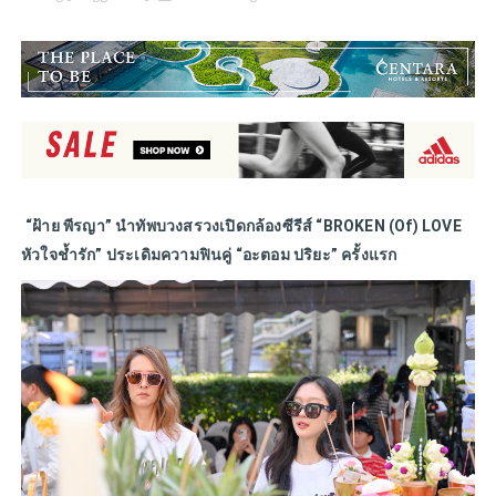
“ฝ้าย พีรญา” นำทัพบวงสรวงเปิดกล้องซีรีส์ “BROKEN (Of) LOVE
หัวใจช้ำรัก” ประเดิมความฟินคู่ “อะตอม ปริยะ” ครั้งแรก