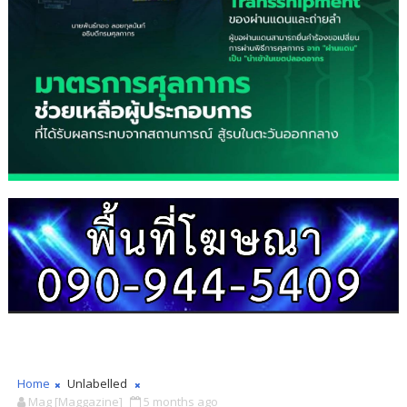
Home
Unlabelled
Mag [Maggazine]
5 months ago