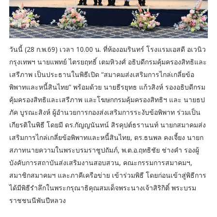
วันนี้ (28 ก.พ.69) เวลา 10.00 น. ที่ห้องอมรินทร์ โรงแรมเอสดี อเวนิว
กรุงเทพฯ นายแพทย์ ไตรยฤทธิ์ เตมหิวงศ์ อธิบดีกรมคุ้มครองสิทธิและ
เสรีภาพ เป็นประธานในพิธีเปิด “สมาคมส่งเสริมการไกล่เกลี่ยข้อ
พิพาทและหนี้สินไทย” พร้อมด้วย นายธีรยุทธ แก้วสิงห์ รองอธิบดีกรม
คุ้มครองสิทธิและเสรีภาพ และโฆษกกรมคุ้มครองสิทธิฯ และ นายธป
ภัค บูรณะสิงห์ ผู้อำนวยการกองส่งเสริมการระงับข้อพิพาท ร่วมเป็น
เกียรติในพิธี โดยมี ดร.กัญญนันทน์ สิรคุปต์ธรานนท์ นายกสมาคมส่ง
เสริมการไกล่เกลี่ยข้อพิพาทและหนี้สินไทย, ดร.ธนพล คงเจี้ยง นายก
สภาทนายความในพระบรมราชูปถัมภ์, พ.ต.อ.ฤทธิชัย ช่างคำ รองผู้
บังคับการสถาบันส่งเสริมงานสอบสวน, คณะกรรมการสมาคมฯ,
สมาชิกสมาคมฯ และภาคีเครือข่าย เข้าร่วมพิธี โดยก่อนเข้าสู่พิธีการ
ได้มีพิธีรำลึกในพระกรุณาธิคุณสมเด็จพระนางเจ้าสิริกิติ์ พระบรม
ราชชนนีพันปีหลวง