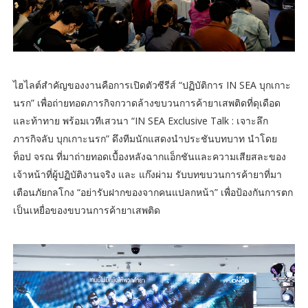
ไฮไลต์สำคัญของงานคือการเปิดตัวซีรีส์ “ปฏิบัติการ IN SEA บุกเกาะ
นรก” เพื่อถ่ายทอดภารกิจกวาดล้างขบวนการค้ายาเสพติดที่ดุเดือด
และท้าทาย พร้อมเวทีเสวนา “IN SEA Exclusive Talk : เจาะลึก
ภารกิจลับ บุกเกาะนรก” ดึงทีมนักแสดงนำประชันบทบาท นำโดย
ท็อป จรณ ที่มาถ่ายทอดเบื้องหลังฉากแอ็กชันและความเสียสละของ
เจ้าหน้าที่ผู้ปฏิบัติงานจริง และ แก๊งผ่าม รับบทขบวนการค้ายาที่มา
เตือนภัยกลโกง “อย่ารับฝากของจากคนแปลกหน้า” เพื่อป้องกันการตก
เป็นเหยื่อของขบวนการค้ายาเสพติด