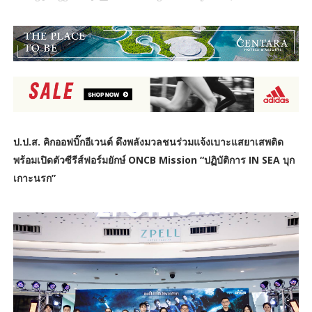
ป.ป.ส. คิกออฟบิ๊กอีเวนต์ ดึงพลังมวลชนร่วมแจ้งเบาะแสยาเสพติด
พร้อมเปิดตัวซีรีส์ฟอร์มยักษ์ ONCB Mission “ปฏิบัติการ IN SEA บุก
เกาะนรก”