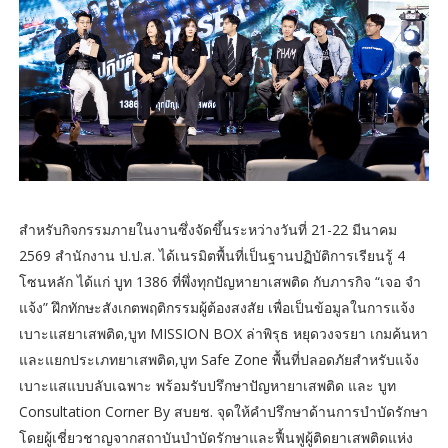
สำหรับกิจกรรมภายในงานซึ่งจัดขึ้นระหว่างวันที่ 21-22 มีนาคม
2569 สำนักงาน ป.ป.ส. ได้เนรมิตพื้นที่เป็นฐานปฏิบัติการเรียนรู้ 4
โซนหลัก ได้แก่ บูท 1386 ที่พึ่งทุกปัญหายาเสพติด กับภารกิจ “เจอ จำ
แจ้ง” ฝึกทักษะสังเกตพฤติกรรมผู้ต้องสงสัย เพื่อเป็นข้อมูลในการแจ้ง
เบาะแสยาเสพติด,บูท MISSION BOX ล่าพิรุธ หยุดวงจรยา เกมค้นหา
และแยกประเภทยาเสพติด,บูท Safe Zone พื้นที่ปลอดภัยสำหรับแจ้ง
เบาะแสแบบลับเฉพาะ พร้อมรับปรึกษาปัญหายาเสพติด และ บูท
Consultation Corner By สบยช. จุดให้คำปรึกษาด้านการบำบัดรักษา
โดยผู้เชี่ยวชาญจากสถาบันบำบัดรักษาและฟื้นฟูผู้ติดยาเสพติดแห่ง