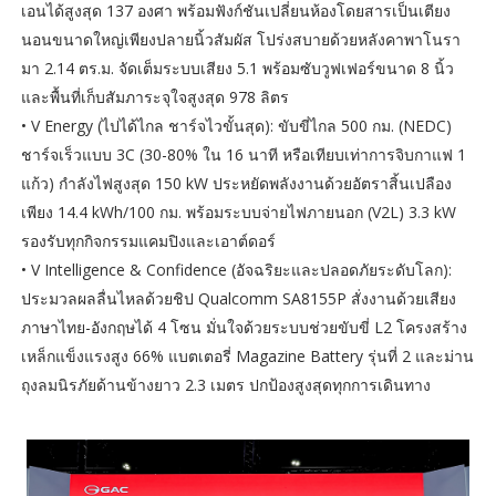
เอนได้สูงสุด 137 องศา พร้อมฟังก์ชันเปลี่ยนห้องโดยสารเป็นเตียง
นอนขนาดใหญ่เพียงปลายนิ้วสัมผัส โปร่งสบายด้วยหลังคาพาโนรา
มา 2.14 ตร.ม. จัดเต็มระบบเสียง 5.1 พร้อมซับวูฟเฟอร์ขนาด 8 นิ้ว
และพื้นที่เก็บสัมภาระจุใจสูงสุด 978 ลิตร
• V Energy (ไปได้ไกล ชาร์จไวขั้นสุด): ขับขี่ไกล 500 กม. (NEDC)
ชาร์จเร็วแบบ 3C (30-80% ใน 16 นาที หรือเทียบเท่าการจิบกาแฟ 1
แก้ว) กำลังไฟสูงสุด 150 kW ประหยัดพลังงานด้วยอัตราสิ้นเปลือง
เพียง 14.4 kWh/100 กม. พร้อมระบบจ่ายไฟภายนอก (V2L) 3.3 kW
รองรับทุกกิจกรรมแคมปิงและเอาต์ดอร์
• V Intelligence & Confidence (อัจฉริยะและปลอดภัยระดับโลก):
ประมวลผลลื่นไหลด้วยชิป Qualcomm SA8155P สั่งงานด้วยเสียง
ภาษาไทย-อังกฤษได้ 4 โซน มั่นใจด้วยระบบช่วยขับขี่ L2 โครงสร้าง
เหล็กแข็งแรงสูง 66% แบตเตอรี่ Magazine Battery รุ่นที่ 2 และม่าน
ถุงลมนิรภัยด้านข้างยาว 2.3 เมตร ปกป้องสูงสุดทุกการเดินทาง