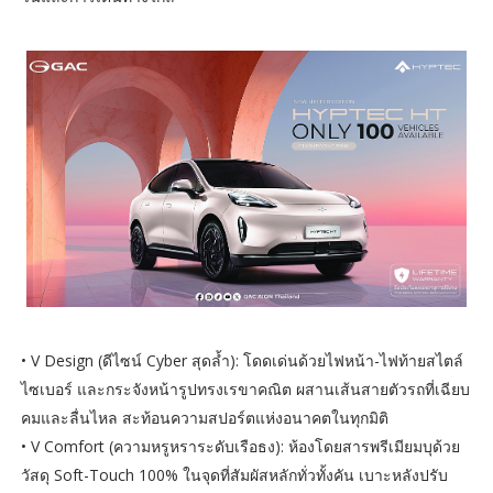
• V Design (ดีไซน์ Cyber สุดล้ำ): โดดเด่นด้วยไฟหน้า-ไฟท้ายสไตล์
ไซเบอร์ และกระจังหน้ารูปทรงเรขาคณิต ผสานเส้นสายตัวรถที่เฉียบ
คมและลื่นไหล สะท้อนความสปอร์ตแห่งอนาคตในทุกมิติ
• V Comfort (ความหรูหราระดับเรือธง): ห้องโดยสารพรีเมียมบุด้วย
วัสดุ Soft-Touch 100% ในจุดที่สัมผัสหลักทั่วทั้งคัน เบาะหลังปรับ