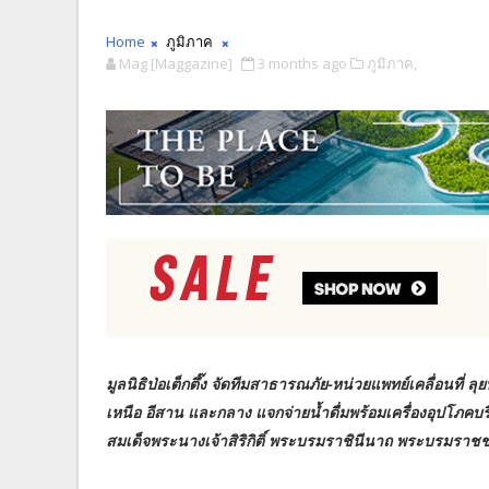
Home
ภูมิภาค
Mag [Maggazine]
3 months ago
ภูมิภาค,
มูลนิธิป่อเต็กตึ๊ง จัดทีมสาธารณภัย-หน่วยแพทย์เคลื่อนที่ 
เหนือ อีสาน และกลาง แจกจ่ายน้ำดื่มพร้อมเครื่องอุปโภคบร
สมเด็จพระนางเจ้าสิริกิติ์ พระบรมราชินีนาถ พระบรมราช