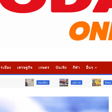
รเมือง
เศรษฐกิจ
เกษตร
บันเทิง
กีฬา
อื่นๆ
ท่องเที่ยว
ภูมิภาค
สังคม
ศา