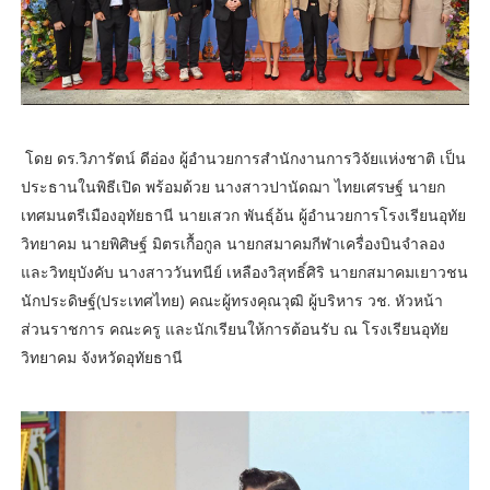
โดย ดร.วิภารัตน์ ดีอ่อง ผู้อำนวยการสํานักงานการวิจัยแห่งชาติ เป็น
ประธานในพิธีเปิด พร้อมด้วย นางสาวปานัดฌา ไทยเศรษฐ์ นายก
เทศมนตรีเมืองอุทัยธานี นายเสวก พันธุ์อ้น ผู้อำนวยการโรงเรียนอุทัย
วิทยาคม นายพิศิษฐ์ มิตรเกื้อกูล นายกสมาคมกีฬาเครื่องบินจำลอง
และวิทยุบังคับ นางสาววันทนีย์ เหลืองวิสุทธิ์ศิริ นายกสมาคมเยาวชน
นักประดิษฐ์(ประเทศไทย) คณะผู้ทรงคุณวุฒิ ผู้บริหาร วช. หัวหน้า
ส่วนราชการ คณะครู และนักเรียนให้การต้อนรับ ณ โรงเรียนอุทัย
วิทยาคม จังหวัดอุทัยธานี