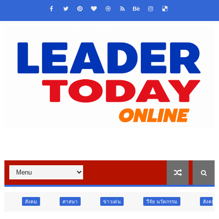
ศาสนา
ข่าวเด่น
วืจัย นวัตกรรม
สังคม
สังคม