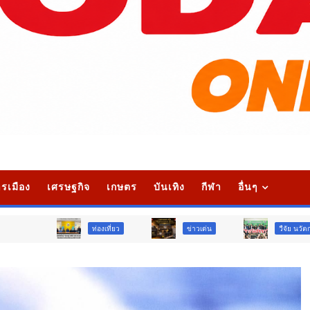
รเมือง
เศรษฐกิจ
เกษตร
บันเทิง
กีฬา
อื่นๆ
ท่องเที่ยว
ข่าวเด่น
วืจัย นวัตกรรม